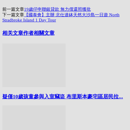
Link
分
前一篇文章
19歲仔申聯銀貸款 無力償還照獲批
享
下一篇文章
【國泰會】主辦 北仕達砵天然大沙島一日遊 North
Stradbroke Island 1 Day Tour
相关文章
作者相關文章
疑僅10歲孩童參與入室竊盜 布里斯本豪宅區居民拉...