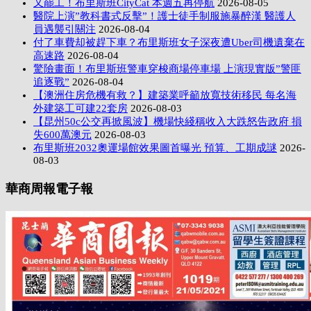
又罷工！布里斯班CityCat 本週五再停航
2026-08-05
醫院上演”教科書式反擊”！護士徒手制服施暴醉漢 醫護人
員遇襲引關注
2026-08-04
付了車費却被趕下車？布里斯班女子深夜遭Uber司機遺棄在
高速路
2026-08-04
驚險畫面！布里斯班警車穿梭商場停車場 上演現實版”警匪
追逐戰”
2026-08-04
【澳洲住房危機有救？】建築業呼籲放寬技術移民 每名海
外建築工可建22套房
2026-08-03
【昆州50c公交再掀風波】機場快綫稱收入大跌怒告政府 損
失600萬澳元
2026-08-03
布里斯班2032奧運場館效果圖首曝光 預算、工期成謎
2026-
08-03
華商周報電子報