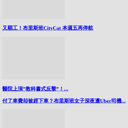
又罷工！布里斯班CityCat 本週五再停航
醫院上演”教科書式反擊”！...
付了車費却被趕下車？布里斯班女子深夜遭Uber司機...