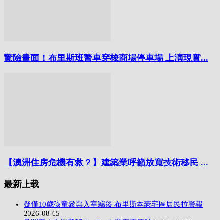
驚險畫面！布里斯班警車穿梭商場停車場 上演現實...
【澳洲住房危機有救？】建築業呼籲放寬技術移民 ...
最新上载
疑僅10歲孩童參與入室竊盜 布里斯本豪宅區居民拉警報
2026-08-05