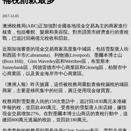
2017-12-05
澳洲稅務局(ABC)正加強對全國各地現金交易為主的商家進行
核查，包括餐館、髮廊和美容院。對所謂黑市經濟進行的查稅
戰，已追討回兩億元稅收和罰款。
近期加強審查的現金交易商家高度集中城區，包括雪梨唐人街
和西區卡市(Cabramatta)、利物浦(Liverpool)、墨爾本博士山
(Boxs Hill)、Glen Waverley區和Werribee區，布里斯本
Sunnybank區，阿德雷德市中心商業區和Glenelg區，柏斯市中
心商業區，以及黃金海岸市中心商業區。
《澳洲人報》昨天披露，這些被稅務局重點查偷稅漏稅的城區
商家，主要是移民集中的社區，廣泛使用現金做買賣。
稅務局對雪梨唐人街的159次查訪中，追討回1830萬元未准確
申報的稅，並罰款400萬元。受查稅的雪梨唐人街店鋪，據指
現金交易增加27%。在對墨爾本博士山商店的查稅行動中，追
繳回800萬元逃漏的稅款，並罰款180萬元。
負責查稅的稅務局副局長佐丹(Chris Jordan)表示，雪梨北岸車