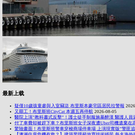
最新上载
疑僅10歲孩童參與入室竊盜 布里斯本豪宅區居民拉警報
2026
又罷工！布里斯班CityCat 本週五再停航
2026-08-05
醫院上演”教科書式反擊”！護士徒手制服施暴醉漢 醫護人員
付了車費却被趕下車？布里斯班女子深夜遭Uber司機遺棄在
驚險畫面！布里斯班警車穿梭商場停車場 上演現實版”警匪追
【澳洲住房危機有救？】建築業呼籲放寬技術移民 每名海外