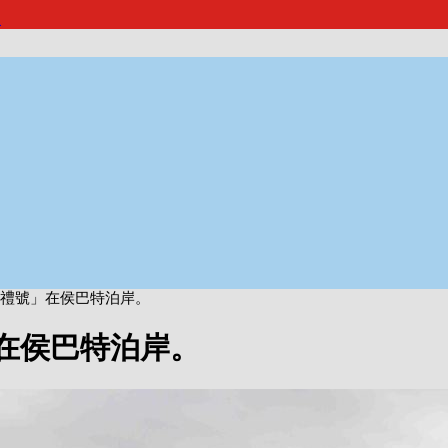
報
贊禮號」在侯巴特泊岸。
」在侯巴特泊岸。