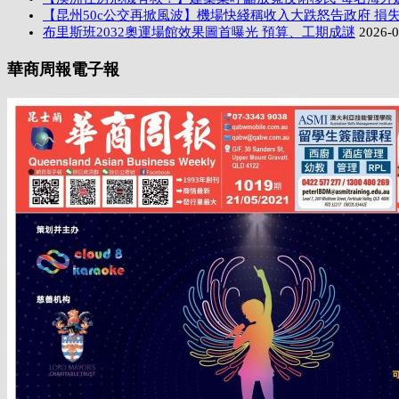
【昆州50c公交再掀風波】機場快綫稱收入大跌怒告政府 損失
布里斯班2032奧運場館效果圖首曝光 預算、工期成謎
2026-0
華商周報電子報