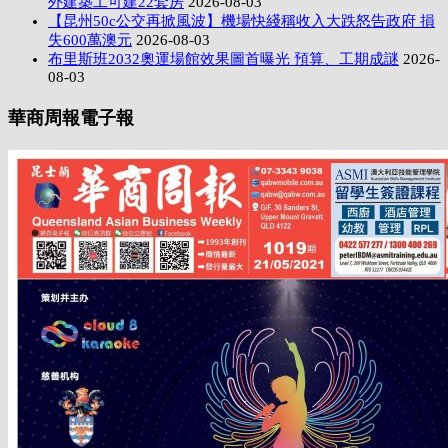
外建築工可建22套房
2026-08-03
【昆州50c公交再掀風波】機場快綫稱收入大跌怒告政府 損
失600萬澳元
2026-08-03
布里斯班2032奧運場館效果圖首曝光 預算、工期成謎
2026-
08-03
華商周報電子報