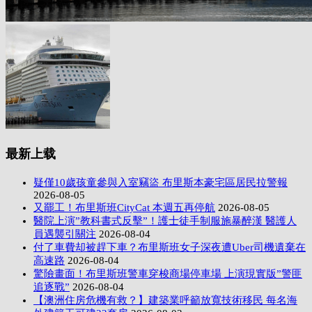
最新上载
疑僅10歲孩童參與入室竊盜 布里斯本豪宅區居民拉警報
2026-08-05
又罷工！布里斯班CityCat 本週五再停航
2026-08-05
醫院上演”教科書式反擊”！護士徒手制服施暴醉漢 醫護人
員遇襲引關注
2026-08-04
付了車費却被趕下車？布里斯班女子深夜遭Uber司機遺棄在
高速路
2026-08-04
驚險畫面！布里斯班警車穿梭商場停車場 上演現實版”警匪
追逐戰”
2026-08-04
【澳洲住房危機有救？】建築業呼籲放寬技術移民 每名海