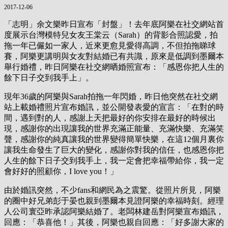
2017-12-06
「志明」余文樂昨日宣布「封盤」！去年底阿樂在社交網站首
度展示台灣模特兒女友王棠云（Sarah）的背影合照認愛，拍
拖一年已儼如一家人，近來更愈見愛得高調，不但拍拖睇球
賽，阿樂更講明與女友對結婚已有共識，原來是低調到墨爾本
舉行婚禮，昨日阿樂在社交網晒婚照宣布：「感恩你把人生的
餘下日子交到我手上」。
現年36歲的阿樂與Sarah拍拖一年閃婚，昨日他突然在社交網
站上載婚禮照片宣布婚訊，並公開發表愛的宣言：「在對的時
間，遇到對的人，感謝上天把最好的你安排在最好的時候出
現，感謝你的出現讓我的世界充滿正能量、充滿快樂、充滿笑
聲，感謝你的純真讓我的世界變得簡單快樂，在這12個月裏你
讓我生命發生了巨大的變化，感謝你對我的信任，也感恩你把
人生的餘下日子交到我手上，我一定會把幸福帶給你，我一定
會好好的照顧你，I love you！」
由於婚訊突然，不少fans和網民為之震驚。從照片所見，阿樂
的圈中好兄弟彭于晏也親到墨爾本見證阿樂的幸福時刻。經理
人公司寰亞昨承認阿樂結婚了。老闆林建岳對阿樂宣布婚訊，
回應：「恭喜他！」其後，阿樂也親自回應：「好多謝大家的