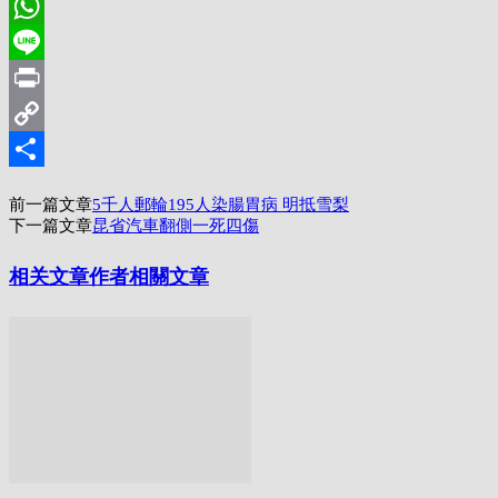
Pinterest
WhatsApp
Line
Print
Copy
Link
分
前一篇文章
5千人郵輪195人染腸胃病 明抵雪梨
享
下一篇文章
昆省汽車翻側一死四傷
相关文章
作者相關文章