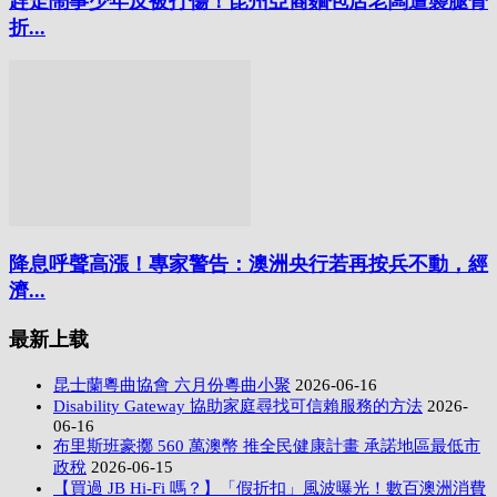
趕走鬧事少年反被打傷！昆州亞裔麵包店老闆遭襲腿骨
折...
降息呼聲高漲！專家警告：澳洲央行若再按兵不動，經
濟...
最新上载
昆士蘭粵曲協會 六月份粵曲小聚
2026-06-16
Disability Gateway 協助家庭尋找可信賴服務的方法
2026-
06-16
布里斯班豪擲 560 萬澳幣 推全民健康計畫 承諾地區最低市
政稅
2026-06-15
【買過 JB Hi-Fi 嗎？】「假折扣」風波曝光！數百澳洲消費