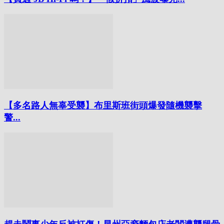
【多名路人無辜受襲】布里斯班街頭爆發隨機襲擊
警...