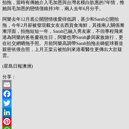
拍拖，當時有傳她介入毛加恩與台灣名模白歆惠的7年情，惟
她與毛加恩的戀情僅維持3年，兩人去年6月分手。
阿樂去年12月底公開戀情後愛得低調，甚少和Sarah公開拍
拖，今年2月卻被發現載女友去西貢食海鮮，其後兩人關係漸
漸浮面，拍拖短短一年，Sarah已融入男友家，不但專程飛來
港為阿樂的爸爸慶祝生日，阿樂也帶Sarah參與家族旅行，更
在社交網晒拖手照。月前阿樂高調帶Sarah拍拖去睇籃球賽並
親密依偎合照，上月王棠云被拍到來港看醫生更傳出大肚疑
雲。
(星島日報澳洲)
分享：
Email
Facebook
Twitter
LinkedIn