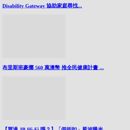
Disability Gateway 協助家庭尋找...
布里斯班豪擲 560 萬澳幣 推全民健康計畫 ...
【買過 JB Hi-Fi 嗎？】「假折扣」風波曝光...