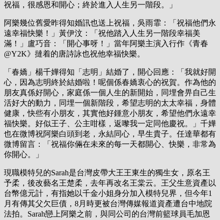
祝福，很感恩和開心；終於進入人生另一階段。」
阿樂幾位舊愛昨得知婚訊也送上祝福，吳雨霏：「祝福他們永
遠幸福快樂！」黃伊汶：「祝他踏入人生另一階段幸福美
滿！」盧巧音：「開心事呀！」當年阿樂主演入行作《青春
@Y2K》撻着的唐詩詠也祝他幸福快樂。
「春嬌」楊千嬅得知「志明」結婚了，開心回應：「我就好開
心，因為志明終於結婚啦！呢個係春嬌衷心的祝賀。作為他的
朋友真係好開心，家庭係一個人生的新開始，同埋會畀自己生
活好大的動力，同埋一個新階段，希望志明的太太幸福，身體
健康，快些有小朋友，其實他好鍾意小朋友，希望他們永遠幸
福快樂。好似王子、公主咁樣，返嚟我一定同他慶祝。」千嬅
也在微博祝阿樂白頭到老，永結同心，早生貴子。任達華都有
微博留言：「祝福你倆在未來的每一天都開心、快樂，非常為
你開心。」
現職模特兒的Sarah是台灣皮帶大王王東生的獨生女，原名王
予柔，後改藝名王楚柔，去年再改名王棠云。王父生意資產以
台幣億元計，有指她以千金小姐身分加入模特兒界，但今年1
月有傳其父欠巨債，8月時更被台灣傳媒報道資產遭台中地院
法拍。Sarah戀上阿樂之前，與同公司的台灣前籃球員毛加恩