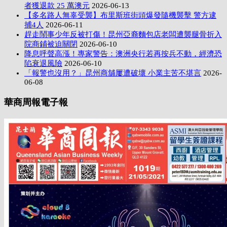
者獲退款 25 萬澳元
2026-06-13
【多名路人無辜受襲】布里斯班街頭爆發隨機襲擊 警方逮
捕4人
2026-06-11
趕走鬧事少年反被打傷！昆州亞裔麵包店老闆遭襲腿骨折入
院商鋪被迫關閉
2026-06-10
降息呼聲高漲！專家警告：澳洲央行若再按兵不動，經濟恐
陷衰退風險
2026-06-10
「報警也沒用？」昆州商舖屢遭破壞 小業主苦不堪言
2026-
06-08
華商周報電子報