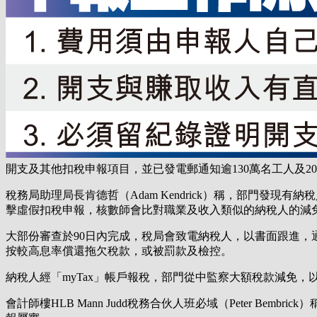
開支及其他扣稅申報項目，並已發電郵通知逾130萬名工人及2
稅務局助理局長肯德哲（Adam Kendrick）稱，部門發
擊虛假扣稅申報，核數師會比對職業及收入類似的納稅人的減
大部份審查於90日內完成，稅局會致電納稅人，以書面跟進
按較高息率償還拖欠稅款，或被罰款及檢控。
納稅人經「myTax」帳戶報稅，部門從中監察大額稅款減免
會計師樓HLB Mann Judd稅務合伙人班必域（Peter 