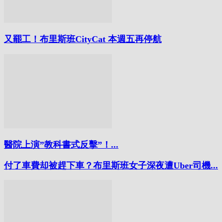
又罷工！布里斯班CityCat 本週五再停航
醫院上演”教科書式反擊”！...
付了車費却被趕下車？布里斯班女子深夜遭Uber司機...