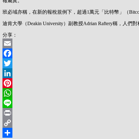
報屬實。
班必域亦稱，在新的報稅規例下，超過1萬元「比特幣」（Bit
迪肯大學（Deakin University）副教授Adrian R
分享：
Email
Facebook
Twitter
LinkedIn
Pinterest
WhatsApp
Line
Print
Copy