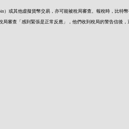
coin）或其他虛擬貨幣交易，亦可能被稅局審查。報稅時，比特
aftery稱，人們對稅局審查「感到緊張是正常反應」，他們收到稅局的警