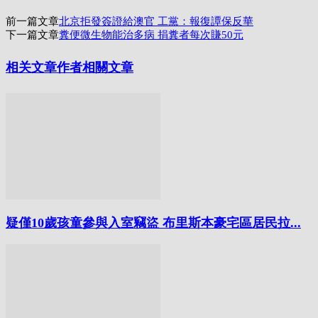
Link
分
前一篇文章
北京拒發簽證給澳官 工黨：報復譚保反華
享
下一篇文章
糞便微生物能治多病 捐糞者每次賺50元
相关文章
作者相關文章
疑僅10歲孩童參與入室竊盜 布里斯本豪宅區居民拉...