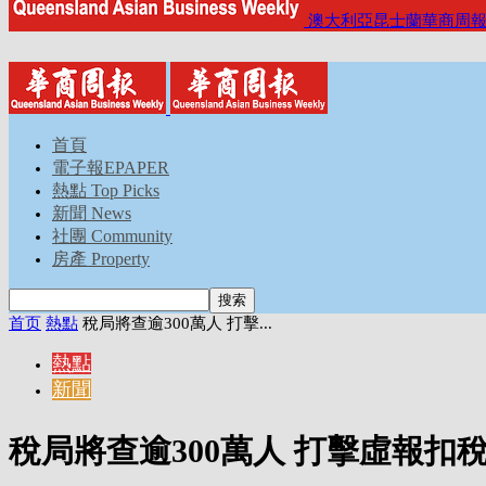
澳大利亞昆士蘭華商周
首頁
電子報EPAPER
熱點 Top Picks
新聞 News
社團 Community
房產 Property
首页
熱點
稅局將查逾300萬人 打擊...
熱點
新聞
稅局將查逾300萬人 打擊虛報扣