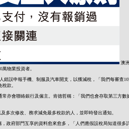
澳洲
00萬物業投資者。
現有納稅人錯誤申報手機、制服及汽車開支，以獲減稅，「我們每審
免稅款。
，通常亦會聯絡銀行及僱主。肯德哲稱：「我們也會存取第三方數
，以及多次修改、務求減免最多稅款的人，並即時發出通知。
Bembrick）稱，政府部門互享的資料愈來愈多，「人們應假設稅