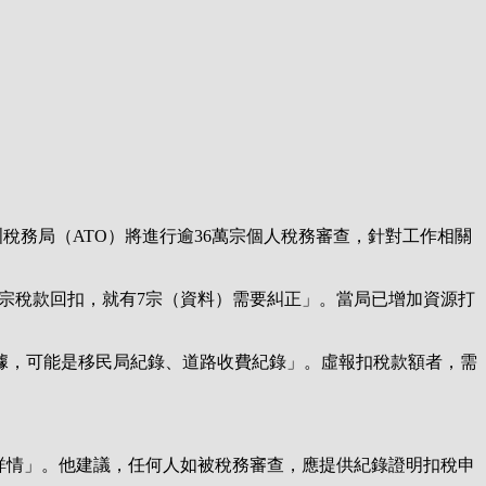
稅務局（ATO）將進行逾36萬宗個人稅務審查，針對工作相關
查10宗稅款回扣，就有7宗（資料）需要糾正」。當局已增加資源打
據，可能是移民局紀錄、道路收費紀錄」。虛報扣稅款額者，需
局知道很多詳情」。他建議，任何人如被稅務審查，應提供紀錄證明扣稅申