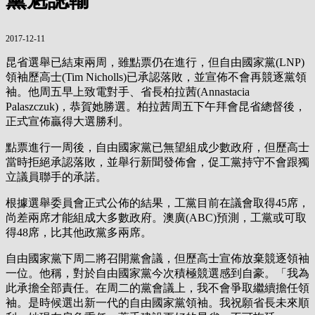
2017-12-11
昆省選舉已結束兩周，雖點票仍在進行，但自由國家黨(LNP)
領袖歷高士(Tim Nicholls)已承認落敗，並宣佈不會再競逐黨領
袖。他周五早上致電對手、省長柏拉茜(Annastacia
Palaszczuk)，恭賀她勝選。柏拉茜周五下午拜會昆省總督後，
正式宣佈贏得大選勝利。
點票進行一周後，自由國家黨已無望組成少數政府，但歷高士
當時拒絕承認落敗，並舉行新聞發佈會，促工黨持守不會跟獨
立議員聯手的承諾。
根據選舉委員會正式公佈的結果，工黨目前在議會取得45席，
尚差兩席才能組成大多數政府。澳廣(ABC)預測，工黨或可取
得48席，比其他政黨多兩席。
自由國家黨下周二將召開黨會議，但歷高士宣佈放棄競逐領袖
一位。他稱，對於自由國家黨今次積極競選感到自豪。「我為
此承擔全部責任。在周二的黨會議上，我不會爭取繼續擔任領
袖。是時候選出新一代的自由國家黨領袖。我祝願省長未來順