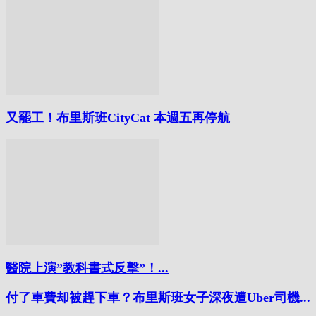
又罷工！布里斯班CityCat 本週五再停航
醫院上演”教科書式反擊”！...
付了車費却被趕下車？布里斯班女子深夜遭Uber司機...