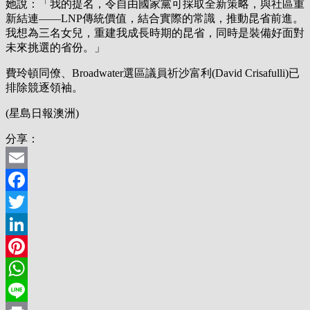
她說：「我的提名，令自由國家黨可採取全新策略，與社區重
新結連——LNP傳統價值，結合實際的常識，推動昆省前進。
我想為三名女兒，重建我成長時期的昆省，同時是裝備好面對
未來挑選的省份。」
費玲頓同僚、Broadwater選區議員祈沙富利(David Crisafulli)已
排除競逐領袖。
(星島日報澳洲)
分享：
Email
Facebook
Twitter
LinkedIn
Pinterest
WhatsApp