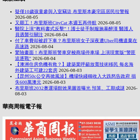
疑僅10歲孩童參與入室竊盜 布里斯本豪宅區居民拉警報
2026-08-05
又罷工！布里斯班CityCat 本週五再停航
2026-08-05
醫院上演”教科書式反擊”！護士徒手制服施暴醉漢 醫護人
員遇襲引關注
2026-08-04
付了車費却被趕下車？布里斯班女子深夜遭Uber司機遺棄在
高速路
2026-08-04
驚險畫面！布里斯班警車穿梭商場停車場 上演現實版”警匪
追逐戰”
2026-08-04
【澳洲住房危機有救？】建築業呼籲放寬技術移民 每名海
外建築工可建22套房
2026-08-03
【昆州50c公交再掀風波】機場快綫稱收入大跌怒告政府 損
失600萬澳元
2026-08-03
布里斯班2032奧運場館效果圖首曝光 預算、工期成謎
2026-
08-03
華商周報電子報