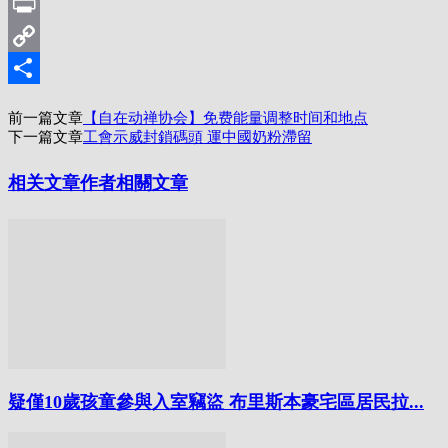
Line
Print
Copy
Link
分
前一篇文章
【自在动禅协会】免费能量调整时间和地点
享
下一篇文章
工會示威封鎖碼頭 運中國奶粉滯留
相关文章
作者相關文章
疑僅10歲孩童參與入室竊盜 布里斯本豪宅區居民拉...