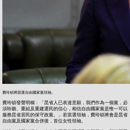
費玲頓將競逐自由國家黨領袖。
費玲頓發聲明稱﹕「昆省人已表達意願，我們作為一個黨，必
須聆聽、重組及重建選民的信心，相信自由國家黨是惟一可以
服務昆省居民的保守政黨。」若當選領袖，費玲頓將會是昆省
自由黨及國家黨合併後，首位女性領袖。