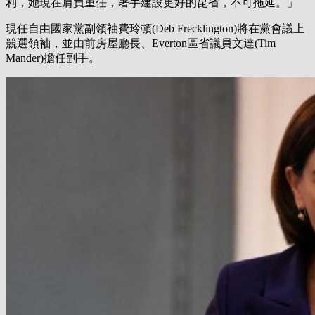
利，她現在肩負重任，著手建設更好的昆省，不可拖延。」
現任自由國家黨副領袖費玲頓(Deb Frecklington)將在黨會議上
競選領袖，並由前房屋廳長、Everton區省議員文達(Tim
Mander)擔任副手。