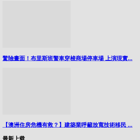
驚險畫面！布里斯班警車穿梭商場停車場 上演現實...
【澳洲住房危機有救？】建築業呼籲放寬技術移民 ...
最新上载