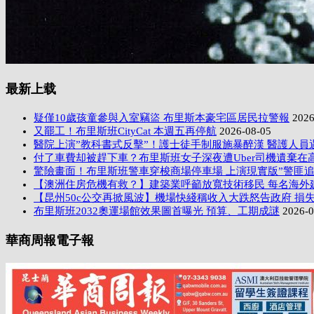
最新上载
疑僅10歲孩童參與入室竊盜 布里斯本豪宅區居民拉警報
2026
又罷工！布里斯班CityCat 本週五再停航
2026-08-05
醫院上演”教科書式反擊”！護士徒手制服施暴醉漢 醫護人員
付了車費却被趕下車？布里斯班女子深夜遭Uber司機遺棄在
驚險畫面！布里斯班警車穿梭商場停車場 上演現實版”警匪追
【澳洲住房危機有救？】建築業呼籲放寬技術移民 每名海外
【昆州50c公交再掀風波】機場快綫稱收入大跌怒告政府 損失
布里斯班2032奧運場館效果圖首曝光 預算、工期成謎
2026-0
華商周報電子報