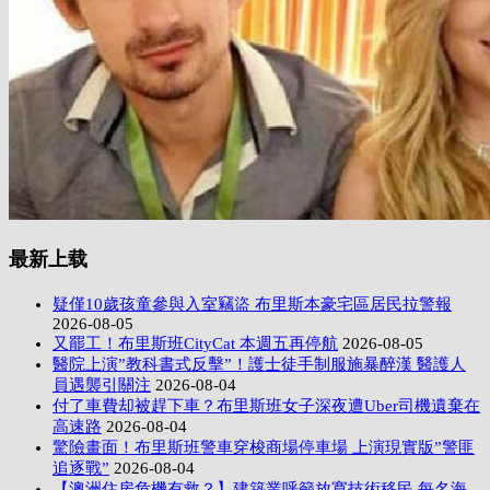
最新上载
疑僅10歲孩童參與入室竊盜 布里斯本豪宅區居民拉警報
2026-08-05
又罷工！布里斯班CityCat 本週五再停航
2026-08-05
醫院上演”教科書式反擊”！護士徒手制服施暴醉漢 醫護人
員遇襲引關注
2026-08-04
付了車費却被趕下車？布里斯班女子深夜遭Uber司機遺棄在
高速路
2026-08-04
驚險畫面！布里斯班警車穿梭商場停車場 上演現實版”警匪
追逐戰”
2026-08-04
【澳洲住房危機有救？】建築業呼籲放寬技術移民 每名海