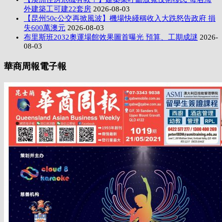
外建築工可建22套房
2026-08-03
【昆州50c公交再掀風波】機場快綫稱收入大跌怒告政府 損
失600萬澳元
2026-08-03
布里斯班2032奧運場館效果圖首曝光 預算、工期成謎
2026-
08-03
華商周報電子報