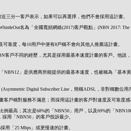
，接近三分一客戶表示，如果可以再選擇，他們不會採用這計畫。
WhistleOut名為「全國寬頻網絡(2017)客戶觀點」(NBN 2017: 
及可靠度，每10用戶中便有8戶稱不會向其他人推薦這計畫。
反映了來自全國NBN客戶不同的經歷，尤其是採用最基本速度計畫的客戶
BN12」是供應商所能提供的最基本速度，也被稱為「基本黃昏速度」(B
etric Digital Subscriber Line，簡稱ADSL，非對稱
per second)計畫客戶稱對服務不滿意；而採用這計畫的客戶對速
說比例最高；其次是68%的「NBN50」用戶，以及69%的「N
採用「NBN50」的客戶投訴最少。
採用「25 Mbps」或更慢速的計畫。