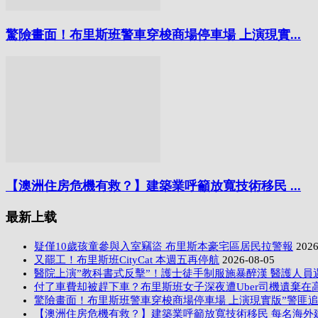
驚險畫面！布里斯班警車穿梭商場停車場 上演現實...
【澳洲住房危機有救？】建築業呼籲放寬技術移民 ...
最新上载
疑僅10歲孩童參與入室竊盜 布里斯本豪宅區居民拉警報
2026
又罷工！布里斯班CityCat 本週五再停航
2026-08-05
醫院上演”教科書式反擊”！護士徒手制服施暴醉漢 醫護人員
付了車費却被趕下車？布里斯班女子深夜遭Uber司機遺棄在
驚險畫面！布里斯班警車穿梭商場停車場 上演現實版”警匪追
【澳洲住房危機有救？】建築業呼籲放寬技術移民 每名海外