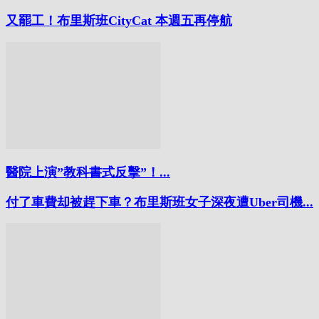
又罷工！布里斯班CityCat 本週五再停航
醫院上演”教科書式反擊”！...
付了車費却被趕下車？布里斯班女子深夜遭Uber司機...