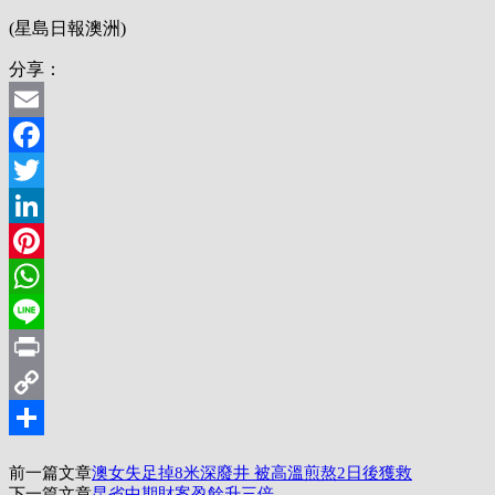
(星島日報澳洲)
分享：
Email
Facebook
Twitter
LinkedIn
Pinterest
WhatsApp
Line
Print
Copy
Link
分
前一篇文章
澳女失足掉8米深廢井 被高溫煎熬2日後獲救
享
下一篇文章
昆省中期財案盈餘升三倍