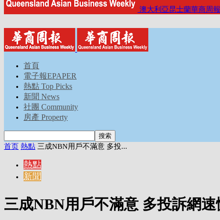
澳大利亞昆士蘭華商周
首頁
電子報EPAPER
熱點 Top Picks
新聞 News
社團 Community
房產 Property
首页
熱點
三成NBN用戶不滿意 多投...
熱點
新聞
三成NBN用戶不滿意 多投訴網