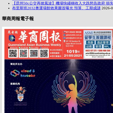
【昆州50c公交再掀風波】機場快綫稱收入大跌怒告政府 損失
布里斯班2032奧運場館效果圖首曝光 預算、工期成謎
2026-0
華商周報電子報