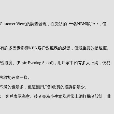
The Customer View)的調查發現，在受訪的1千名NBN客戶中，僅
。他說，有許多因素影響NBN客戶對服務的感覺，但最重要的是速度。
asic Evening Speed)，用戶家中如有多人上網，便易
數位用戶線路)速度一樣。
度及可靠度感不滿的也最多，但這類用戶對收費的投訴卻最少。
BN100」客戶表示滿意。後者專為小生意及經常上網打機者設計，非