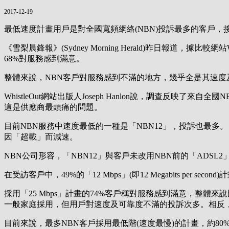
2017-12-19
最低速度計畫用戶是對全國寬頻網絡(NBN)投訴最多的客戶
《雪梨晨鋒報》(Sydney Morning Herald)昨日報道，據比較網站
68%對服務感到滿意。
整體來說，NBN客戶對服務感到不滿的地方，幾乎全是其速度
WhistleOut網站出版人Joseph Hanlon說，調查
這是供應商最頭痛的問題。
目前NBN服務中速度最低的一種是「NBN12」，投訴也最多。「N
因「超載」而減速。
NBN公司形容，「NBN12」與客戶未改用NBN前的「ADSL2」(Asymm
在受訪客戶中，49%的「12 Mbps」(即12 Megabits 
採用「25 Mbps」計畫的74%客戶稱對服務感到滿意，整體來
一般家庭採用，但用戶對速度及可靠度不滿的投訴次多。相反，
目前來說，最多NBN客戶採用最低階(速度最慢)的計畫，約80%