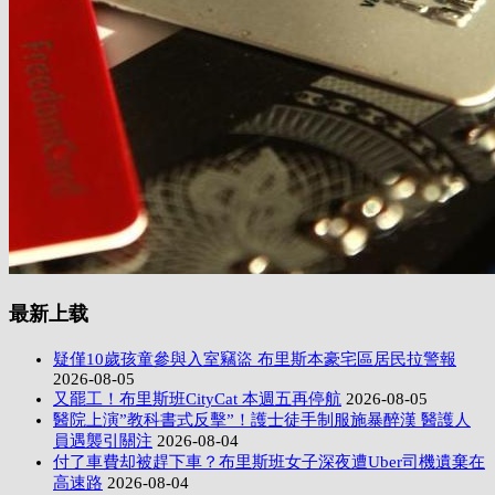
最新上载
疑僅10歲孩童參與入室竊盜 布里斯本豪宅區居民拉警報
2026-08-05
又罷工！布里斯班CityCat 本週五再停航
2026-08-05
醫院上演”教科書式反擊”！護士徒手制服施暴醉漢 醫護人
員遇襲引關注
2026-08-04
付了車費却被趕下車？布里斯班女子深夜遭Uber司機遺棄在
高速路
2026-08-04