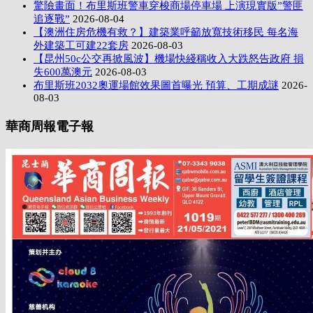
驚險畫面！布里斯班警車穿梭商場停車場 上演現實版”警匪
追逐戰”
2026-08-04
【澳洲住房危機有救？】建築業呼籲放寬技術移民 每名海
外建築工可建22套房
2026-08-03
【昆州50c公交再掀風波】機場快綫稱收入大跌怒告政府 損
失600萬澳元
2026-08-03
布里斯班2032奧運場館效果圖首曝光 預算、工期成謎
2026-
08-03
華商周報電子報