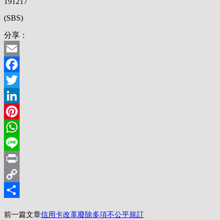
191217
(SBS)
分享：
Email
Facebook
Twitter
LinkedIn
Pinterest
WhatsApp
Line
Print
Copy
Link
分
前一篇文章
信用卡改革廢除多項不公平規訂