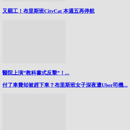
又罷工！布里斯班CityCat 本週五再停航
醫院上演”教科書式反擊”！...
付了車費却被趕下車？布里斯班女子深夜遭Uber司機...