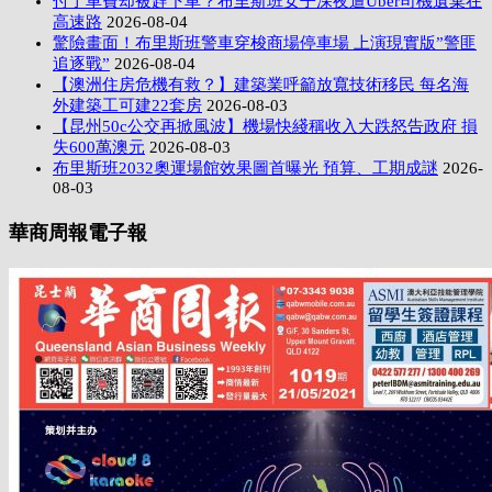
付了車費却被趕下車？布里斯班女子深夜遭Uber司機遺棄在
高速路
2026-08-04
驚險畫面！布里斯班警車穿梭商場停車場 上演現實版”警匪
追逐戰”
2026-08-04
【澳洲住房危機有救？】建築業呼籲放寬技術移民 每名海
外建築工可建22套房
2026-08-03
【昆州50c公交再掀風波】機場快綫稱收入大跌怒告政府 損
失600萬澳元
2026-08-03
布里斯班2032奧運場館效果圖首曝光 預算、工期成謎
2026-
08-03
華商周報電子報