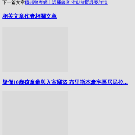
享
下一篇文章
聯邦警察網上誤播錄音 泄朝鮮間諜案詳情
相关文章
作者相關文章
疑僅10歲孩童參與入室竊盜 布里斯本豪宅區居民拉...