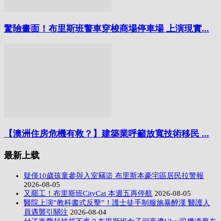
驚險畫面！布里斯班警車穿梭商場停車場 上演現實...
【澳洲住房危機有救？】建築業呼籲放寬技術移民 ...
最新上载
疑僅10歲孩童參與入室竊盜 布里斯本豪宅區居民拉警報
2026-08-05
又罷工！布里斯班CityCat 本週五再停航
2026-08-05
醫院上演”教科書式反擊”！護士徒手制服施暴醉漢 醫護人
員遇襲引關注
2026-08-04