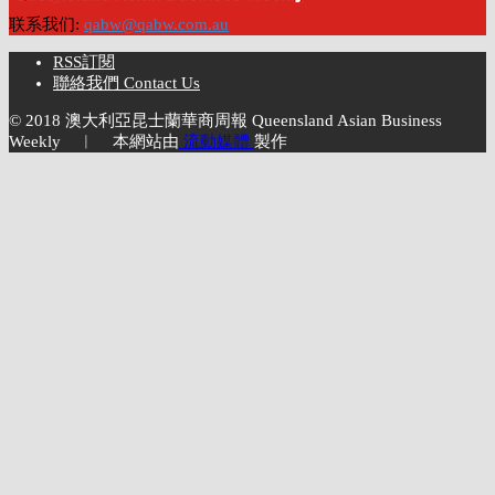
联系我们:
qabw@qabw.com.au
RSS訂閱
聯絡我們 Contact Us
© 2018 澳大利亞昆士蘭華商周報 Queensland Asian Business
Weekly ︱ 本網站由
流動媒體
製作