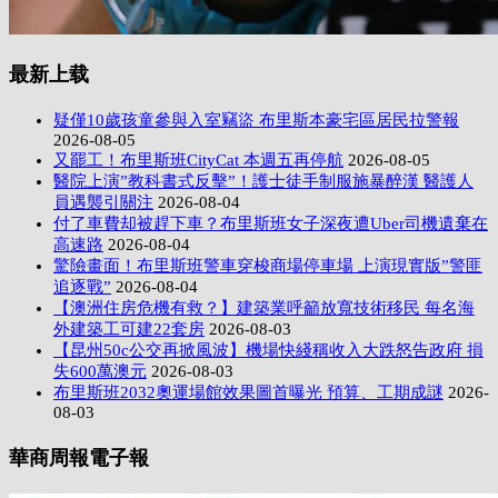
最新上载
疑僅10歲孩童參與入室竊盜 布里斯本豪宅區居民拉警報
2026-08-05
又罷工！布里斯班CityCat 本週五再停航
2026-08-05
醫院上演”教科書式反擊”！護士徒手制服施暴醉漢 醫護人
員遇襲引關注
2026-08-04
付了車費却被趕下車？布里斯班女子深夜遭Uber司機遺棄在
高速路
2026-08-04
驚險畫面！布里斯班警車穿梭商場停車場 上演現實版”警匪
追逐戰”
2026-08-04
【澳洲住房危機有救？】建築業呼籲放寬技術移民 每名海
外建築工可建22套房
2026-08-03
【昆州50c公交再掀風波】機場快綫稱收入大跌怒告政府 損
失600萬澳元
2026-08-03
布里斯班2032奧運場館效果圖首曝光 預算、工期成謎
2026-
08-03
華商周報電子報