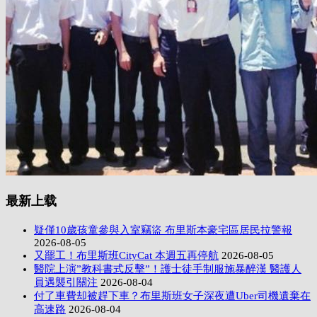
最新上载
疑僅10歲孩童參與入室竊盜 布里斯本豪宅區居民拉警報
2026-08-05
又罷工！布里斯班CityCat 本週五再停航
2026-08-05
醫院上演”教科書式反擊”！護士徒手制服施暴醉漢 醫護人
員遇襲引關注
2026-08-04
付了車費却被趕下車？布里斯班女子深夜遭Uber司機遺棄在
高速路
2026-08-04