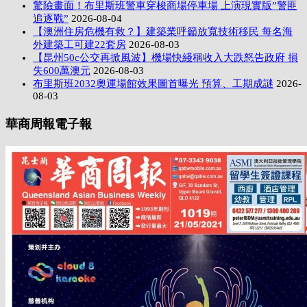
驚險畫面！布里斯班警車穿梭商場停車場 上演現實版”警匪
追逐戰”
2026-08-04
【澳洲住房危機有救？】建築業呼籲放寬技術移民 每名海
外建築工可建22套房
2026-08-03
【昆州50c公交再掀風波】機場快綫稱收入大跌怒告政府 損
失600萬澳元
2026-08-03
布里斯班2032奧運場館效果圖首曝光 預算、工期成謎
2026-
08-03
華商周報電子報