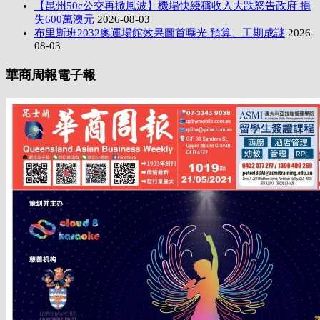
【昆州50c公交再掀風波】機場快綫稱收入大跌怒告政府 損
失600萬澳元
2026-08-03
布里斯班2032奧運場館效果圖首曝光 預算、工期成謎
2026-
08-03
華商周報電子報