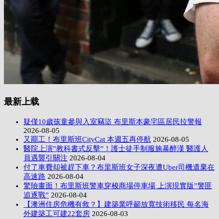
最新上载
疑僅10歲孩童參與入室竊盜 布里斯本豪宅區居民拉警報
2026-08-05
又罷工！布里斯班CityCat 本週五再停航
2026-08-05
醫院上演”教科書式反擊”！護士徒手制服施暴醉漢 醫護人
員遇襲引關注
2026-08-04
付了車費却被趕下車？布里斯班女子深夜遭Uber司機遺棄在
高速路
2026-08-04
驚險畫面！布里斯班警車穿梭商場停車場 上演現實版”警匪
追逐戰”
2026-08-04
【澳洲住房危機有救？】建築業呼籲放寬技術移民 每名海
外建築工可建22套房
2026-08-03