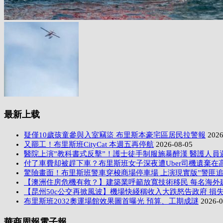
最新上载
疑僅10歲孩童參與入室竊盜 布里斯本豪宅區居民拉警報
2026
又罷工！布里斯班CityCat 本週五再停航
2026-08-05
醫院上演”教科書式反擊”！護士徒手制服施暴醉漢 醫護人員
付了車費却被趕下車？布里斯班女子深夜遭Uber司機遺棄在
驚險畫面！布里斯班警車穿梭商場停車場 上演現實版”警匪追
【澳洲住房危機有救？】建築業呼籲放寬技術移民 每名海外
【昆州50c公交再掀風波】機場快綫稱收入大跌怒告政府 損失
布里斯班2032奧運場館效果圖首曝光 預算、工期成謎
2026-0
華商周報電子報