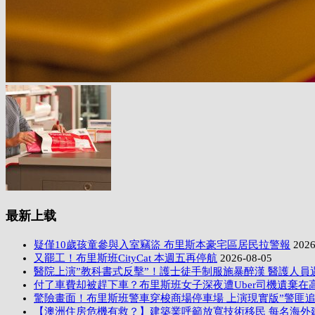
最新上载
疑僅10歲孩童參與入室竊盜 布里斯本豪宅區居民拉警報
2026
又罷工！布里斯班CityCat 本週五再停航
2026-08-05
醫院上演”教科書式反擊”！護士徒手制服施暴醉漢 醫護人員
付了車費却被趕下車？布里斯班女子深夜遭Uber司機遺棄在
驚險畫面！布里斯班警車穿梭商場停車場 上演現實版”警匪追
【澳洲住房危機有救？】建築業呼籲放寬技術移民 每名海外