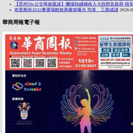
【昆州50c公交再掀風波】機場快綫稱收入大跌怒告政府 損失
布里斯班2032奧運場館效果圖首曝光 預算、工期成謎
2026-0
華商周報電子報