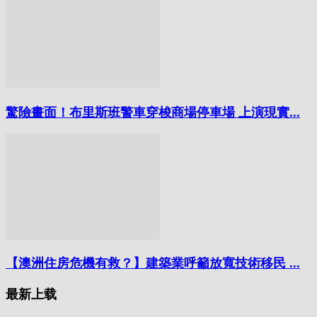
驚險畫面！布里斯班警車穿梭商場停車場 上演現實...
【澳洲住房危機有救？】建築業呼籲放寬技術移民 ...
最新上载