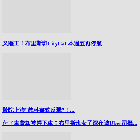
又罷工！布里斯班CityCat 本週五再停航
醫院上演”教科書式反擊”！...
付了車費却被趕下車？布里斯班女子深夜遭Uber司機...