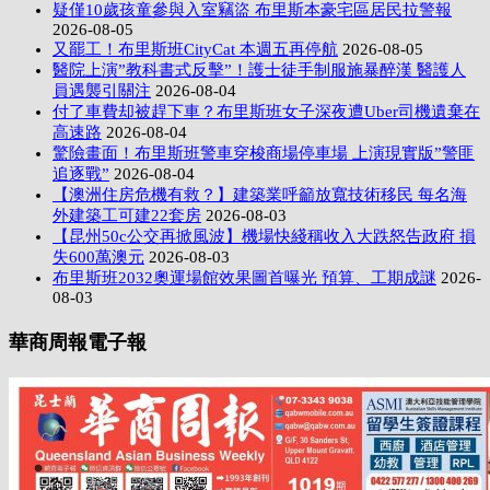
疑僅10歲孩童參與入室竊盜 布里斯本豪宅區居民拉警報
2026-08-05
又罷工！布里斯班CityCat 本週五再停航
2026-08-05
醫院上演”教科書式反擊”！護士徒手制服施暴醉漢 醫護人
員遇襲引關注
2026-08-04
付了車費却被趕下車？布里斯班女子深夜遭Uber司機遺棄在
高速路
2026-08-04
驚險畫面！布里斯班警車穿梭商場停車場 上演現實版”警匪
追逐戰”
2026-08-04
【澳洲住房危機有救？】建築業呼籲放寬技術移民 每名海
外建築工可建22套房
2026-08-03
【昆州50c公交再掀風波】機場快綫稱收入大跌怒告政府 損
失600萬澳元
2026-08-03
布里斯班2032奧運場館效果圖首曝光 預算、工期成謎
2026-
08-03
華商周報電子報