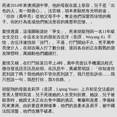
死者2014年來澳洲讀中學。他的母親在庭上形容，兒子是「出
色的人，有一顆善心」。法官稱，胡本來顯然有光明前途，
「但你（萬申亮）從他父母手中，奪走他們深愛而珍惜的獨
子。你的行為造成他們無法形容的痛楚和悲慘。」
案情透露，這場圍毆源於「爭女」。死者胡龍翔與一名11年級
女生交往，令這名女生的朋友吉伍洋（音譯，Wuyang Ji）不
悅，吉伍洋遂找胡「決鬥」。不過，打鬥開始不久，兇手萬申
亮便介入，在胡吉兩人打了數分鐘、退回各自的正在觀戰的朋
友陣營時，萬煽動他們繼續打。
案情又稱，在打鬥前某日早上4時，萬申亮曾以手機通訊程式
微信發送語言訊息給胡。在訊息中，萬威脅胡說：「你知道你
惹到誰了嗎？我他媽的不管你惹到誰了。我只想告訴你……我
只想說一句，我想打你，我X你媽。」
胡龍翔的母親袁莉萍（音譯，Liping Yuan）上月初呈交法庭的
受害人聲明寫道，兒子死後她的人生受到折磨。她說，兒子被
殺害時，她跟丈夫正在出售中國的酒店、餐廳和資產，準備移
民來澳洲。由於要趕來辦後事，他們的資產未及易手，被中國
法院清盤，他們也幾乎破產。