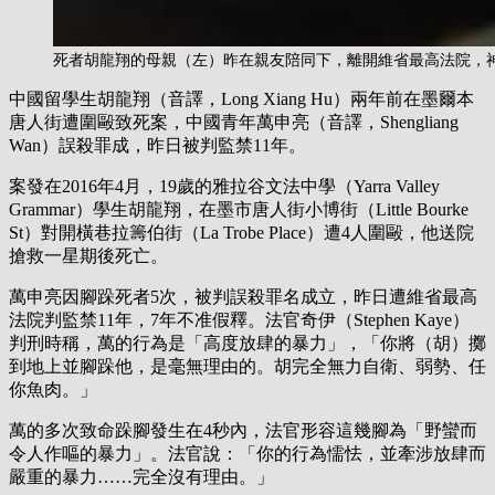
死者胡龍翔的母親（左）昨在親友陪同下，離開維省最高法院，
中國留學生胡龍翔（音譯，Long Xiang Hu）兩年前在墨爾本
唐人街遭圍毆致死案，中國青年萬申亮（音譯，Shengliang
Wan）誤殺罪成，昨日被判監禁11年。
案發在2016年4月，19歲的雅拉谷文法中學（Yarra Valley
Grammar）學生胡龍翔，在墨市唐人街小博街（Little Bourke
St）對開橫巷拉籌伯街（La Trobe Place）遭4人圍毆，他送院
搶救一星期後死亡。
萬申亮因腳跺死者5次，被判誤殺罪名成立，昨日遭維省最高
法院判監禁11年，7年不准假釋。法官奇伊（Stephen Kaye）
判刑時稱，萬的行為是「高度放肆的暴力」，「你將（胡）擲
到地上並腳跺他，是毫無理由的。胡完全無力自衛、弱勢、任
你魚肉。」
萬的多次致命跺腳發生在4秒內，法官形容這幾腳為「野蠻而
令人作嘔的暴力」。法官說：「你的行為懦怯，並牽涉放肆而
嚴重的暴力……完全沒有理由。」