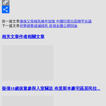
Print
Copy
Link
分
前一篇文章
擔保父母移民條件加辣 中國印度社區聯手抗議
享
下一篇文章
何華德贊成減移民 提倡全國公開辯論
相关文章
作者相關文章
疑僅10歲孩童參與入室竊盜 布里斯本豪宅區居民拉...