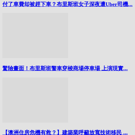
付了車費却被趕下車？布里斯班女子深夜遭Uber司機...
驚險畫面！布里斯班警車穿梭商場停車場 上演現實...
【澳洲住房危機有救？】建築業呼籲放寬技術移民 ...