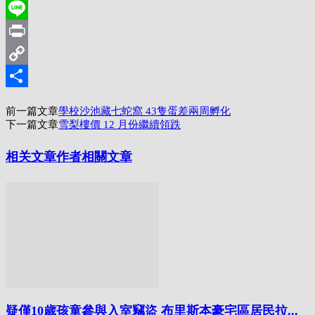
WhatsApp
Line
Print
Copy
Link
分
前一篇文章
學校沙池藏七蛇窩 43隻蛋差兩周孵化
享
下一篇文章
雪梨樓價 12 月份繼續領跌
相关文章
作者相關文章
疑僅10歲孩童參與入室竊盜 布里斯本豪宅區居民拉...