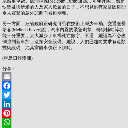
宗嚴重車禍。總理譚保(Malcolm Turnbull)說，每年此際，應是
快樂及與所愛的人及家人歡聚的日子，不想見到有家庭因這些
令人震驚的意外悲劇而被迫別離。
另一方面，紐省政府正研究可否在技術上減少車禍。交通廳長
培菲(Melinda Pavey)說，汽車內置的緊急剎掣、轉線輔助等功
能十分重要，大大減少了車禍死亡數字。不過，她認為不必改
例強制新車加上這類安全設備。她說，人們已趨向要求有這類
技術設備，尤其當前車價正下跌時。
(星島日報澳洲)
分享：
Email
Facebook
Twitter
LinkedIn
Pinterest