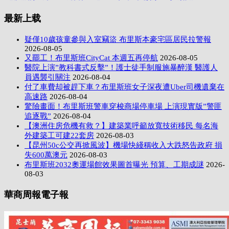
最新上载
疑僅10歲孩童參與入室竊盜 布里斯本豪宅區居民拉警報
2026-08-05
又罷工！布里斯班CityCat 本週五再停航
2026-08-05
醫院上演”教科書式反擊”！護士徒手制服施暴醉漢 醫護人
員遇襲引關注
2026-08-04
付了車費却被趕下車？布里斯班女子深夜遭Uber司機遺棄在
高速路
2026-08-04
驚險畫面！布里斯班警車穿梭商場停車場 上演現實版”警匪
追逐戰”
2026-08-04
【澳洲住房危機有救？】建築業呼籲放寬技術移民 每名海
外建築工可建22套房
2026-08-03
【昆州50c公交再掀風波】機場快綫稱收入大跌怒告政府 損
失600萬澳元
2026-08-03
布里斯班2032奧運場館效果圖首曝光 預算、工期成謎
2026-
08-03
華商周報電子報