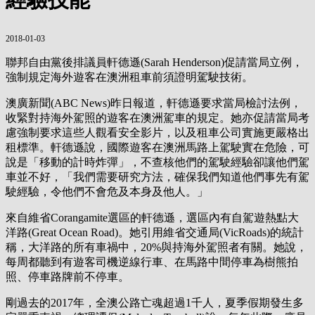
2018-01-03
聯邦自由黨後排議員軒德遜(Sarah Henderson)促請當局立例，
強制規定海外遊客在澳洲租車前須證明駕駛技術。
澳廣新聞(ABC News)昨日報道，軒德遜要求當局檢討法例，
收緊對持海外駕照的遊客在澳洲駕車的規定。她亦促請當局考
慮強制要求這些人觀看安全影片，以及租車公司實施更嚴格出
租標準。軒德遜說，國際遊客在澳洲馬路上駕駛實在危險，可
說是「移動的計時炸彈」，不查核他們的駕駛經驗卻讓他們駕
車並不好，「我們需要研究方法，確保我們知道他們事先有駕
駛經驗，令他們不會危及本身及他人。」
來自維省Corangamite選區的軒德遜，選區內有自駕遊熱點大
洋路(Great Ocean Road)。她引用維省交通局(VicRoads)的統計
稱，大洋路的所有車禍中，20%與持海外駕照者有關。她說，
每周都聽到有遊客司機逆線行車、在馬路中間停車為樹熊拍
照、停車路牌前不停車。
剛過去的2017年，全澳公路亡魂超過1千人，夏季假期發生多