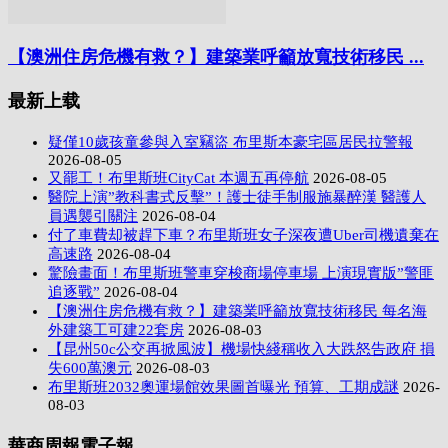
【澳洲住房危機有救？】建築業呼籲放寬技術移民 ...
最新上载
疑僅10歲孩童參與入室竊盜 布里斯本豪宅區居民拉警報
2026-08-05
又罷工！布里斯班CityCat 本週五再停航
2026-08-05
醫院上演”教科書式反擊”！護士徒手制服施暴醉漢 醫護人
員遇襲引關注
2026-08-04
付了車費却被趕下車？布里斯班女子深夜遭Uber司機遺棄在
高速路
2026-08-04
驚險畫面！布里斯班警車穿梭商場停車場 上演現實版”警匪
追逐戰”
2026-08-04
【澳洲住房危機有救？】建築業呼籲放寬技術移民 每名海
外建築工可建22套房
2026-08-03
【昆州50c公交再掀風波】機場快綫稱收入大跌怒告政府 損
失600萬澳元
2026-08-03
布里斯班2032奧運場館效果圖首曝光 預算、工期成謎
2026-
08-03
華商周報電子報