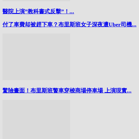
醫院上演”教科書式反擊”！...
付了車費却被趕下車？布里斯班女子深夜遭Uber司機...
驚險畫面！布里斯班警車穿梭商場停車場 上演現實...