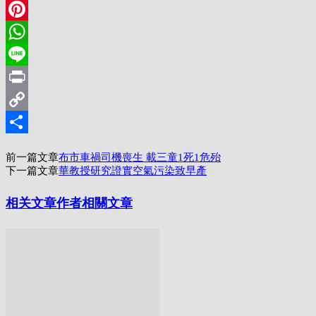
LinkedIn
Pinterest
WhatsApp
Line
Print
Copy
Link
分
前一篇文章
布市車禍司機喪生 載三童1死1危殆
享
下一篇文章
華教授研究證實空氣污染致早產
相关文章
作者相關文章