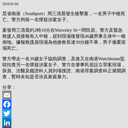
2018-01-04
昆省南港（Southport）周三清晨發生槍擊案，一名男子中槍死
亡。警方拘留一名懷疑涉案女子。
案發周三清晨約2時10分在Waverley St一間民居。警方及緊急
救援人員接報有人中槍，趕到現場後發現46歲男事主身中一槍
倒地。據報救護員現場為他搶救長達30分鐘不果，男子傷重當
場死亡。
警方帶走一名39歲女子協助調查，及後又在南港Watchhouse監
獄扣查另一名懷疑涉案女子。警方在肇事民居設立罪案現場，
探員、法醫及鑑證科人員到場搜證。南港罪案調查科正展開調
查，暫時未知是否涉及家庭暴力。
分享：
Email
Facebook
Twitter