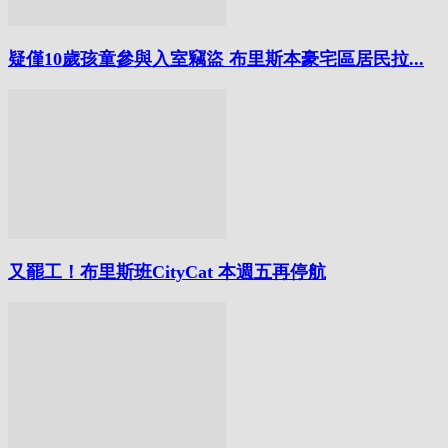
疑僅10歲孩童參與入室竊盜 布里斯本豪宅區居民拉...
又罷工！布里斯班CityCat 本週五再停航