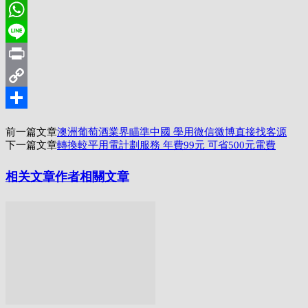
Pinterest
WhatsApp
Line
Print
Copy
Link
分
前一篇文章
澳洲葡萄酒業界瞄準中國 學用微信微博直接找客源
享
下一篇文章
轉換較平用電計劃服務 年費99元 可省500元電費
相关文章
作者相關文章