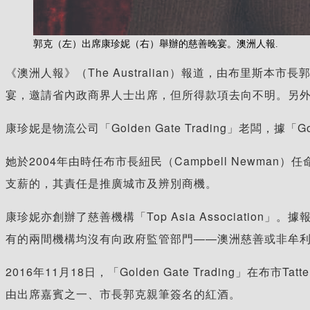
郭克（左）出席康珍妮（右）舉辦的慈善晚宴。澳洲人報.
《澳洲人報》（The Australian）報道，由布里斯本市長
宴，邀請省內政商界人士出席，但所得款項去向不明。另
康珍妮是物流公司「Golden Gate Trading」老闆，據
她於2004年由時任布市長紐民（Campbell Newman）
支薪的，其責任是推廣城市及辨別商機。
康珍妮亦創辦了慈善機構「Top Asia Association」
有的兩間機構均沒有向政府監管部門——澳洲慈善或非牟
2016年11月18日，「Golden Gate Trading
由出席嘉賓之一、市長郭克親筆簽名的紅酒。