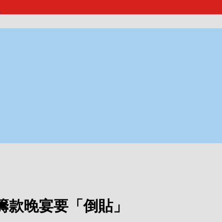
報
籌款晚宴要「倒貼」