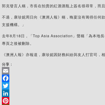
郭克發言人稱，市長在拍賣的紅酒酒瓶上簽名很尋常，而
不過，康珍妮周日向《澳洲人報》稱，晚宴沒有籌得任何
支援機構。」
去年8月18日，「Top Asia Association」
專頁之後被刪除。
《澳洲人報》亦報道，康珍妮因財務糾紛與友人打官司，相關法
分享：
Email
Facebook
Twitter
LinkedIn