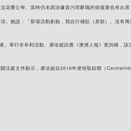
且沒花費公帑。當時仍未因涉嫌貪污而辭職的彼薩塞也有出席
款項。她說：「那場活動虧蝕，我自行補貼（差額）。沒有籌
聲稱「為本地長者」舉行非牟利活動。康珍妮回應《澳洲人報》查詢稱，
庭文件顯示，康珍妮自2016年便領取綜聯（Centrelin