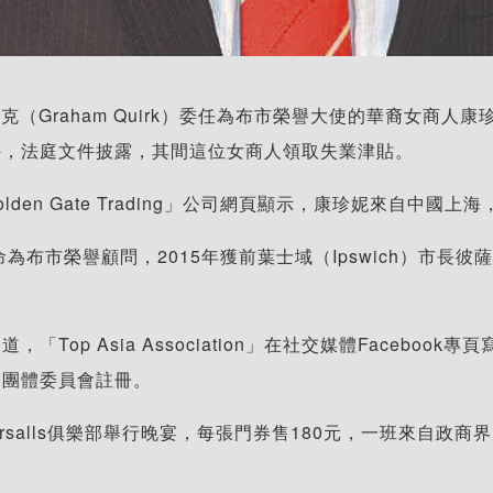
郭克（Graham Quirk）委任為布市榮譽大使的華裔女商人康珍
外，法庭文件披露，其間這位女商人領取失業津貼。
「Golden Gate Trading」公司網頁顯示，康珍妮來自
任命為布市榮譽顧問，2015年獲前葉士域（Ipswich）市長彼薩
。據報道，「Top Asia Association」在社交媒體Fa
利團體委員會註冊。
」在布市Tattersalls俱樂部舉行晚宴，每張門券售180元，一