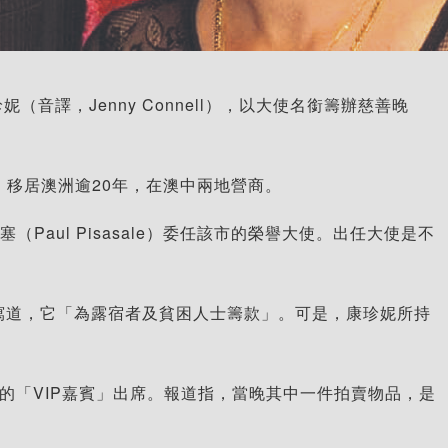
妮（音譯，Jenny Connell），以大使名銜籌辦慈善晚
中國上海，移居澳洲逾20年，在澳中兩地營商。
塞（Paul Pisasale）委任該市的榮譽大使。出任大使是不
cebook專頁寫道，它「為露宿者及貧困人士籌款」。可是，康珍妮所持
班來自政商界的「VIP嘉賓」出席。報道指，當晚其中一件拍賣物品，是