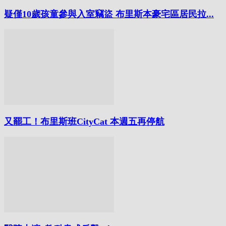
疑僅10歲孩童參與入室竊盜 布里斯本豪宅區居民拉...
又罷工！布里斯班CityCat 本週五再停航