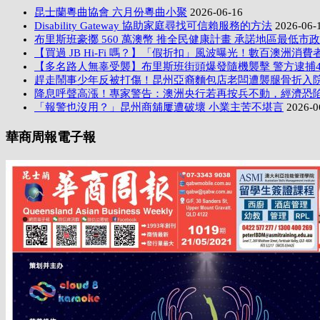
昆士蘭粵曲協會 六月份粵曲小聚
2026-06-16
Disability Gateway 協助家庭尋找可信賴服務的方法
2026-06-
布里斯班豪擲 560 萬澳幣 推全民健康計畫 承諾地區最低市
【買過 JB Hi-Fi 嗎？】「假折扣」風波曝光！數百澳洲消費者
【多名路人無辜受襲】布里斯班街頭爆發隨機襲擊 警方逮捕
趕走鬧事少年反被打傷！昆州亞裔麵包店老闆遭襲腿骨折入
降息呼聲高漲！專家警告：澳洲央行若再按兵不動，經濟恐
「報警也沒用？」昆州商舖屢遭破壞 小業主苦不堪言
2026-0
華商周報電子報