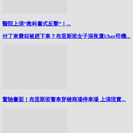
醫院上演”教科書式反擊”！...
付了車費却被趕下車？布里斯班女子深夜遭Uber司機...
驚險畫面！布里斯班警車穿梭商場停車場 上演現實...