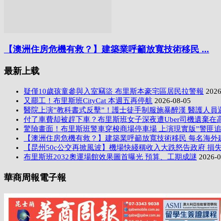
【澳洲住房危機有救？】建築業呼籲放寬技術移民 ...
最新上载
疑僅10歲孩童參與入室竊盜 布里斯本豪宅區居民拉警報
2026
又罷工！布里斯班CityCat 本週五再停航
2026-08-05
醫院上演”教科書式反擊”！護士徒手制服施暴醉漢 醫護人員
付了車費却被趕下車？布里斯班女子深夜遭Uber司機遺棄在
驚險畫面！布里斯班警車穿梭商場停車場 上演現實版”警匪追
【澳洲住房危機有救？】建築業呼籲放寬技術移民 每名海外
【昆州50c公交再掀風波】機場快綫稱收入大跌怒告政府 損失
布里斯班2032奧運場館效果圖首曝光 預算、工期成謎
2026-0
華商周報電子報