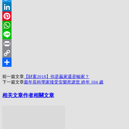
Twitter
LinkedIn
Pinterest
WhatsApp
Line
Print
Copy
Link
分
前一篇文章
【財案2018】你是贏家還是輸家？
享
下一篇文章
最年長科學家接受安樂死逝世 終年 104 歲
相关文章
作者相關文章