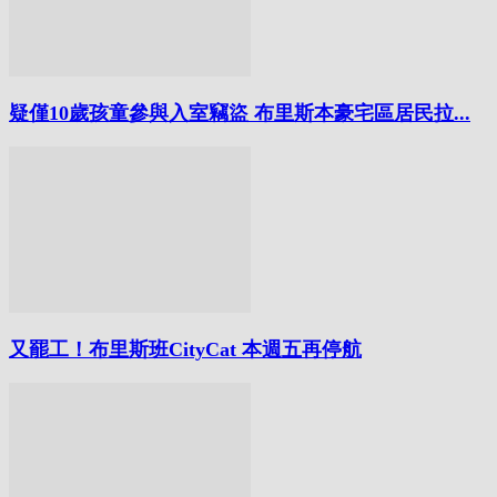
疑僅10歲孩童參與入室竊盜 布里斯本豪宅區居民拉...
又罷工！布里斯班CityCat 本週五再停航