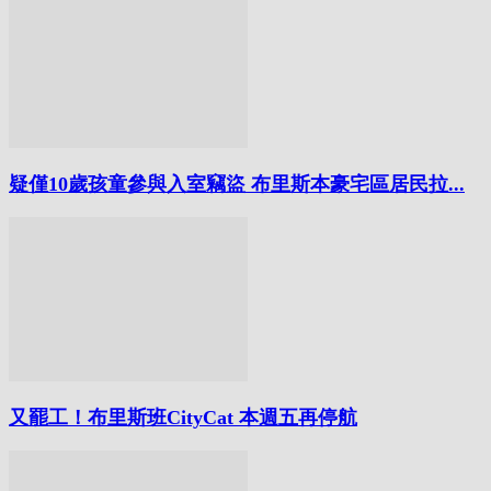
疑僅10歲孩童參與入室竊盜 布里斯本豪宅區居民拉...
又罷工！布里斯班CityCat 本週五再停航