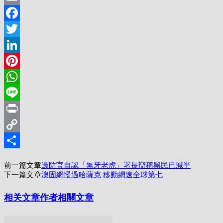
Email
Facebook
Twitter
LinkedIn
Pinterest
WhatsApp
Line
Print
Copy
Link
分
前一篇文章
邊防官自認「無牙老虎」署長辯稱黑民已減半
享
下一篇文章
澳固網慢過哈薩克 移動網速全球第七
相关文章
作者相關文章