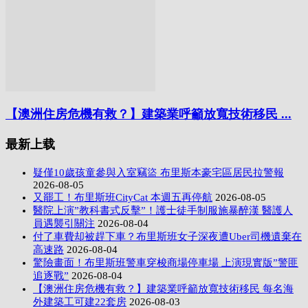
【澳洲住房危機有救？】建築業呼籲放寬技術移民 ...
最新上载
疑僅10歲孩童參與入室竊盜 布里斯本豪宅區居民拉警報
2026-08-05
又罷工！布里斯班CityCat 本週五再停航
2026-08-05
醫院上演”教科書式反擊”！護士徒手制服施暴醉漢 醫護人
員遇襲引關注
2026-08-04
付了車費却被趕下車？布里斯班女子深夜遭Uber司機遺棄在
高速路
2026-08-04
驚險畫面！布里斯班警車穿梭商場停車場 上演現實版”警匪
追逐戰”
2026-08-04
【澳洲住房危機有救？】建築業呼籲放寬技術移民 每名海
外建築工可建22套房
2026-08-03