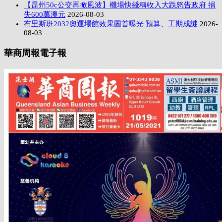
【昆州50c公交再掀風波】機場快綫稱收入大跌怒告政府 損
失600萬澳元
2026-08-03
布里斯班2032奧運場館效果圖首曝光 預算、工期成謎
2026-
08-03
華商周報電子報