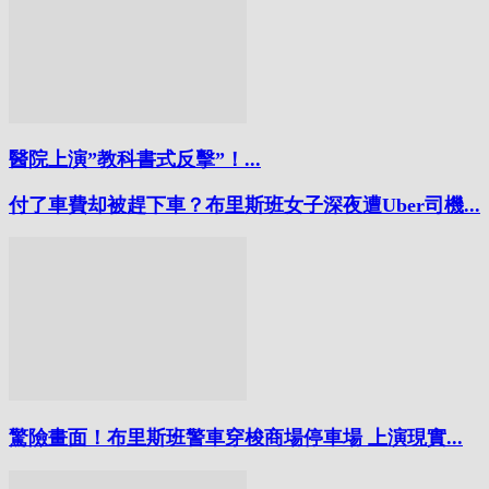
醫院上演”教科書式反擊”！...
付了車費却被趕下車？布里斯班女子深夜遭Uber司機...
驚險畫面！布里斯班警車穿梭商場停車場 上演現實...