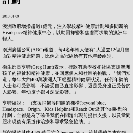
2018-01-09
澳洲政府增撥超過1億元，注入學校精神健康計劃和多間新的
Headspace精神健康中心，以助因抑鬱和焦慮而求助的澳洲年
輕人。
澳洲廣播公司(ABC)報道，每4名年輕人便有1人過去12個月曾
面對精神健康問題，比例之高冠絕所有其他年齡組別。
衛生部長亨特(Greg Hunt)表示，撥款有助學校和社區支援澳洲
孩子的福祉和精神健康，並回應個人和社區的挑戰，「我們知
道，每年大約400萬澳洲人正經歷精神健康狀況。任何年齡的
人士都可受影響，不論受自己直接影響，還是受身邊正受苦的
人影響。年幼孩子都可深受影響。」
亨特續說：「(支援抑鬱等問題的機構)beyond blue、
Headspace、Origin、Kids Helpline和Reach Out及其他(機構)的
計劃，全都是為了確保我們在問題出現前提供支援，以及當問
題出現後有渠道作治療和尋求緊急協助。」
新的撥款其中4,500萬元注入beyond blue，給其學校為本的精