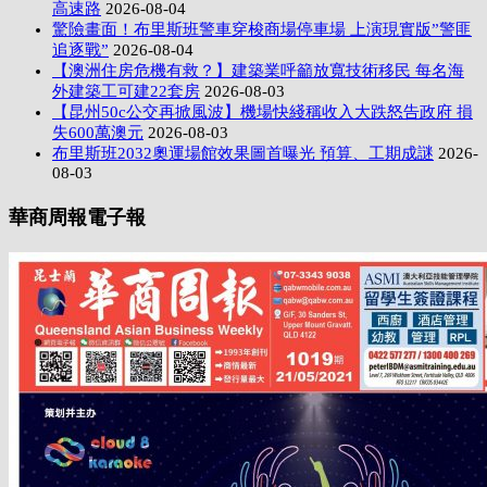
高速路
2026-08-04
驚險畫面！布里斯班警車穿梭商場停車場 上演現實版”警匪
追逐戰”
2026-08-04
【澳洲住房危機有救？】建築業呼籲放寬技術移民 每名海
外建築工可建22套房
2026-08-03
【昆州50c公交再掀風波】機場快綫稱收入大跌怒告政府 損
失600萬澳元
2026-08-03
布里斯班2032奧運場館效果圖首曝光 預算、工期成謎
2026-
08-03
華商周報電子報