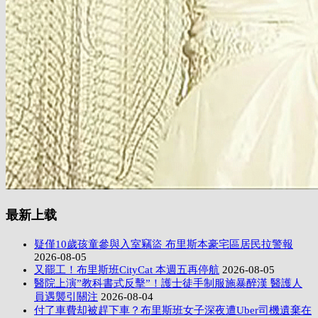
最新上载
疑僅10歲孩童參與入室竊盜 布里斯本豪宅區居民拉警報
2026-08-05
又罷工！布里斯班CityCat 本週五再停航
2026-08-05
醫院上演”教科書式反擊”！護士徒手制服施暴醉漢 醫護人
員遇襲引關注
2026-08-04
付了車費却被趕下車？布里斯班女子深夜遭Uber司機遺棄在