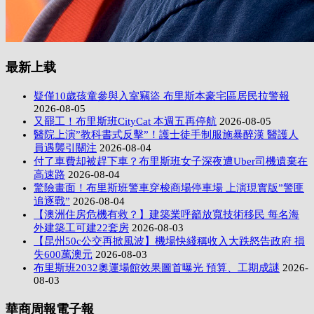
最新上载
疑僅10歲孩童參與入室竊盜 布里斯本豪宅區居民拉警報
2026-08-05
又罷工！布里斯班CityCat 本週五再停航
2026-08-05
醫院上演”教科書式反擊”！護士徒手制服施暴醉漢 醫護人
員遇襲引關注
2026-08-04
付了車費却被趕下車？布里斯班女子深夜遭Uber司機遺棄在
高速路
2026-08-04
驚險畫面！布里斯班警車穿梭商場停車場 上演現實版”警匪
追逐戰”
2026-08-04
【澳洲住房危機有救？】建築業呼籲放寬技術移民 每名海
外建築工可建22套房
2026-08-03
【昆州50c公交再掀風波】機場快綫稱收入大跌怒告政府 損
失600萬澳元
2026-08-03
布里斯班2032奧運場館效果圖首曝光 預算、工期成謎
2026-
08-03
華商周報電子報