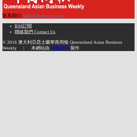
联系我们:
qabw@qabw.com.au
RSS訂閱
聯絡我們 Contact Us
© 2018 澳大利亞昆士蘭華商周報 Queensland Asian Business
Weekly ︱ 本網站由
流動媒體
製作