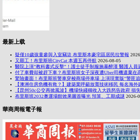
最新上载
疑僅10歲孩童參與入室竊盜 布里斯本豪宅區居民拉警報
2026
又罷工！布里斯班CityCat 本週五再停航
2026-08-05
醫院上演”教科書式反擊”！護士徒手制服施暴醉漢 醫護人員
付了車費却被趕下車？布里斯班女子深夜遭Uber司機遺棄在
驚險畫面！布里斯班警車穿梭商場停車場 上演現實版”警匪追
【澳洲住房危機有救？】建築業呼籲放寬技術移民 每名海外
【昆州50c公交再掀風波】機場快綫稱收入大跌怒告政府 損失
布里斯班2032奧運場館效果圖首曝光 預算、工期成謎
2026-0
華商周報電子報