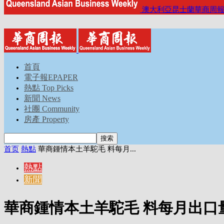
澳大利亞昆士蘭華商周
首頁
電子報EPAPER
熱點 Top Picks
新聞 News
社團 Community
房產 Property
首页
熱點
華商鍾情本土羊駝毛 料每月...
熱點
新聞
華商鍾情本土羊駝毛 料每月出口