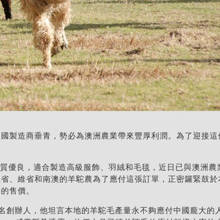
中國製造商垂青，勢必為澳洲農業帶來豐厚利潤。為了迎接這
的品質優良，適合製造高級服飾、羽絨和毛毯，近日已與澳洲
、維省和南澳的羊駝農為了應付這張訂單，正密鑼緊鼓於本月在
好的售價。
社其中一名創辦人，他坦言本地的羊駝毛產量永不夠應付中國龐大的人口