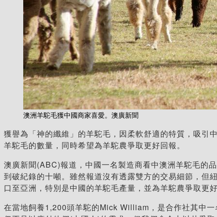
澳洲羊駝毛獲中國商家喜愛。澳廣新聞
獲譽為「神的纖維」的羊駝毛，因柔軟舒適的特質，吸引
羊駝毛的數量，同時希望為羊駝農爭取更好回報。
澳廣新聞(ABC)報道，中國一名製造商看中澳洲羊駝毛
到破紀錄的十噸。雖然報道沒有透露雙方的交易細節，但紐省
口至亞洲，特別是中國的羊駝毛產量，並為羊駝農爭取更
在當地飼養1,200頭羊駝的Mick William，是合作