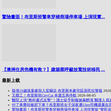
驚險畫面！布里斯班警車穿梭商場停車場 上演現實...
【澳洲住房危機有救？】建築業呼籲放寬技術移民 ...
最新上载
疑僅10歲孩童參與入室竊盜 布里斯本豪宅區居民拉警報
2026
又罷工！布里斯班CityCat 本週五再停航
2026-08-05
醫院上演”教科書式反擊”！護士徒手制服施暴醉漢 醫護人員
付了車費却被趕下車？布里斯班女子深夜遭Uber司機遺棄在
驚險畫面！布里斯班警車穿梭商場停車場 上演現實版”警匪追