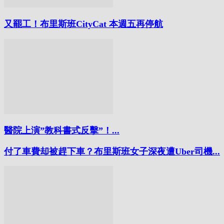
又罷工！布里斯班CityCat 本週五再停航
醫院上演”教科書式反擊”！...
付了車費却被趕下車？布里斯班女子深夜遭Uber司機...