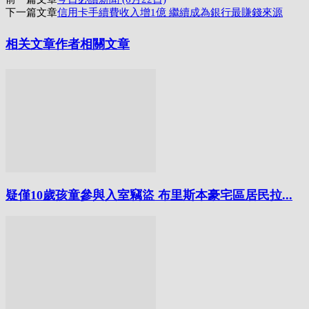
享
下一篇文章
信用卡手續費收入增1億 繼續成為銀行最賺錢來源
相关文章
作者相關文章
疑僅10歲孩童參與入室竊盜 布里斯本豪宅區居民拉...