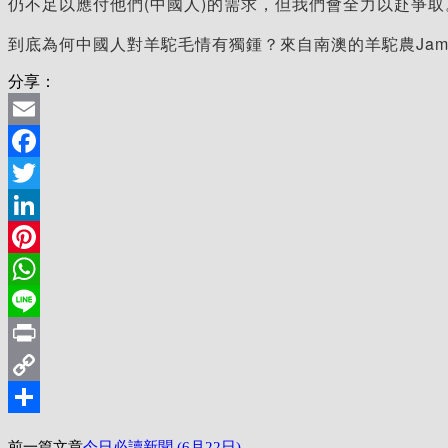
仍不足以應付他們(中國人)的需求，但我們會全力以赴爭
到底為何中國人對羊駝毛情有獨鍾？來自南澳的羊駝農Jam
分享：
Email
Facebook
Twitter
LinkedIn
Pinterest
WhatsApp
Line
Print
Copy
Link
分
前一篇文章
今日必讀新聞 (6月22日)