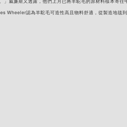
取。」威廉斯又透露，他們上月已將羊駝毛的原材料樣本寄往
es Wheeler認為羊駝毛可造性高且物料舒適，從製造地