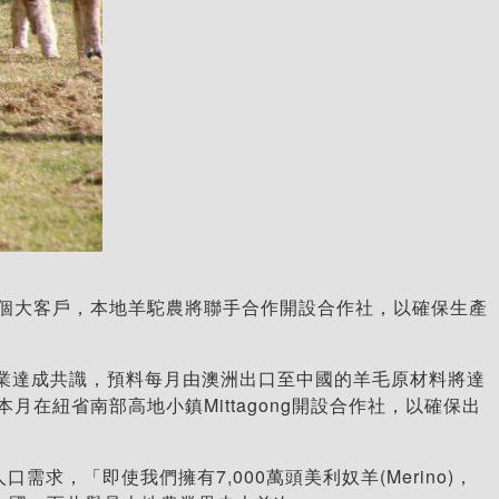
個大客戶，本地羊駝農將聯手合作開設合作社，以確保生產
農業達成共識，預料每月由澳洲出口至中國的羊毛原材料將達
紐省南部高地小鎮Mittagong開設合作社，以確保出
需求，「即使我們擁有7,000萬頭美利奴羊(Merino)，