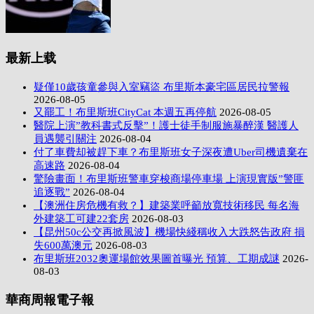
最新上载
疑僅10歲孩童參與入室竊盜 布里斯本豪宅區居民拉警報
2026-08-05
又罷工！布里斯班CityCat 本週五再停航
2026-08-05
醫院上演”教科書式反擊”！護士徒手制服施暴醉漢 醫護人
員遇襲引關注
2026-08-04
付了車費却被趕下車？布里斯班女子深夜遭Uber司機遺棄在
高速路
2026-08-04
驚險畫面！布里斯班警車穿梭商場停車場 上演現實版”警匪
追逐戰”
2026-08-04
【澳洲住房危機有救？】建築業呼籲放寬技術移民 每名海
外建築工可建22套房
2026-08-03
【昆州50c公交再掀風波】機場快綫稱收入大跌怒告政府 損
失600萬澳元
2026-08-03
布里斯班2032奧運場館效果圖首曝光 預算、工期成謎
2026-
08-03
華商周報電子報