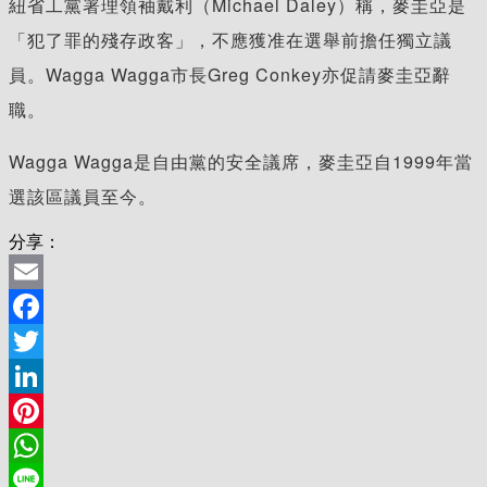
紐省工黨署理領袖戴利（Michael Daley）稱，麥圭亞是
「犯了罪的殘存政客」，不應獲准在選舉前擔任獨立議
員。Wagga Wagga市長Greg Conkey亦促請麥圭亞辭
職。
Wagga Wagga是自由黨的安全議席，麥圭亞自1999年當
選該區議員至今。
分享：
Email
Facebook
Twitter
LinkedIn
Pinterest
WhatsApp