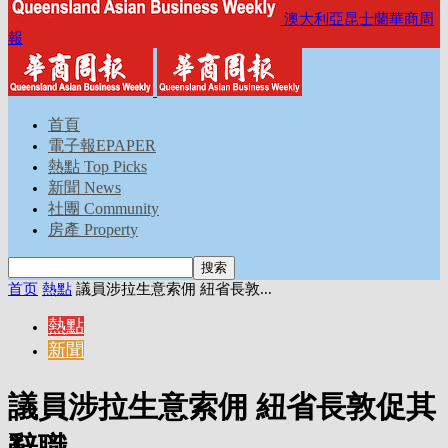
澳大利亞昆士蘭華商周
報
首頁
電子報EPAPER
熱點 Top Picks
新聞 News
社團 Community
房產 Property
首页
熱點
議員涉拉生意索佣 紐省長敦...
熱點
新聞
議員涉拉生意索佣 紐省長敦促其
辭職