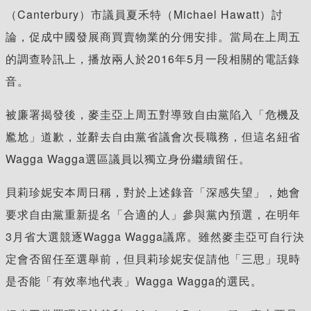
（Canterbury）市議員夏禾特（Michael Hawatt）討
論，促成中國發展商買賣物業的分佣安排。當局在上周五
的調查聆訊上，播放兩人於2016年5月一段相關的電話錄
音。
被廉署揭發後，麥圭亞上周五對導致自由黨陷入「危機及
尷尬」道歉，並辭去自由黨省議會次長職務，但這名紐省
Wagga Wagga選區議員以獨立身份繼續留任。
貝莉珍妮安本周日稱，對於上述錄音「深感失望」，她會
要求自由黨重新提名「合適的人」參與黨內預選，在明年
3月省大選競逐Wagga Wagga議席。雖然麥圭亞可自行決
定會否留任至選舉前，但貝莉珍妮安促請他「三思」現時
是否能「有效率地代表」Wagga Wagga的選民。