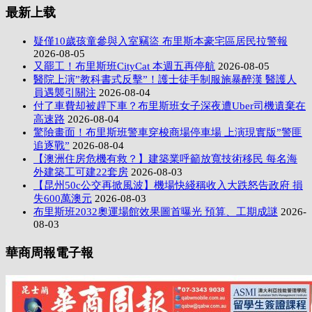
最新上载
疑僅10歲孩童參與入室竊盜 布里斯本豪宅區居民拉警報
2026-08-05
又罷工！布里斯班CityCat 本週五再停航
2026-08-05
醫院上演”教科書式反擊”！護士徒手制服施暴醉漢 醫護人
員遇襲引關注
2026-08-04
付了車費却被趕下車？布里斯班女子深夜遭Uber司機遺棄在
高速路
2026-08-04
驚險畫面！布里斯班警車穿梭商場停車場 上演現實版”警匪
追逐戰”
2026-08-04
【澳洲住房危機有救？】建築業呼籲放寬技術移民 每名海
外建築工可建22套房
2026-08-03
【昆州50c公交再掀風波】機場快綫稱收入大跌怒告政府 損
失600萬澳元
2026-08-03
布里斯班2032奧運場館效果圖首曝光 預算、工期成謎
2026-
08-03
華商周報電子報