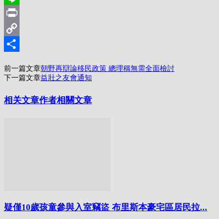
Line
Print
Copy
Link
分
前一篇文章
朝野再辯論移民政策 總理稱無需全面檢討
享
下一篇文章
益壯之友會通知
相关文章
作者相關文章
疑僅10歲孩童參與入室竊盜 布里斯本豪宅區居民拉...