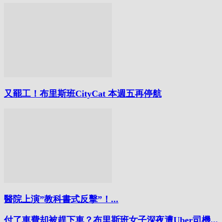
又罷工！布里斯班CityCat 本週五再停航
醫院上演”教科書式反擊”！...
付了車費却被趕下車？布里斯班女子深夜遭Uber司機...