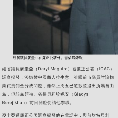
紐省議員麥圭亞在廉正公署外。雪梨晨鋒報
紐省議員麥圭亞（Daryl Maguire）被廉正公署（ICAC）
調查揭發，涉嫌替中國商人拉生意、並跟前市議員討論物
業買賣佣金分成問題，雖然上周五已道歉並退出所屬自由
黨，但該黨領袖、省長貝莉珍妮安（Gladys
Berejiklian）前日開腔促請他辭職。
麥圭亞遭廉正公署調查揭發他在電話中，與前坎特貝利