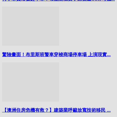
驚險畫面！布里斯班警車穿梭商場停車場 上演現實...
【澳洲住房危機有救？】建築業呼籲放寬技術移民 ...