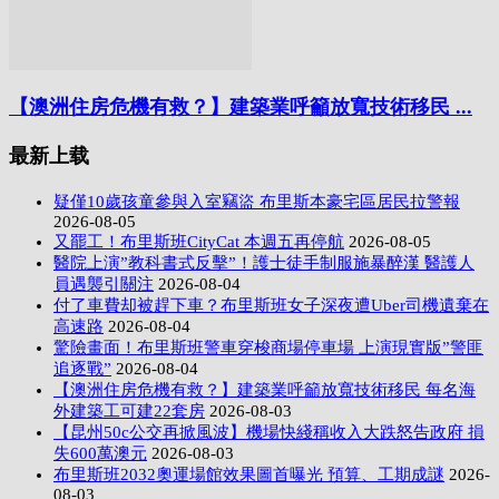
【澳洲住房危機有救？】建築業呼籲放寬技術移民 ...
最新上载
疑僅10歲孩童參與入室竊盜 布里斯本豪宅區居民拉警報
2026-08-05
又罷工！布里斯班CityCat 本週五再停航
2026-08-05
醫院上演”教科書式反擊”！護士徒手制服施暴醉漢 醫護人
員遇襲引關注
2026-08-04
付了車費却被趕下車？布里斯班女子深夜遭Uber司機遺棄在
高速路
2026-08-04
驚險畫面！布里斯班警車穿梭商場停車場 上演現實版”警匪
追逐戰”
2026-08-04
【澳洲住房危機有救？】建築業呼籲放寬技術移民 每名海
外建築工可建22套房
2026-08-03
【昆州50c公交再掀風波】機場快綫稱收入大跌怒告政府 損
失600萬澳元
2026-08-03
布里斯班2032奧運場館效果圖首曝光 預算、工期成謎
2026-
08-03