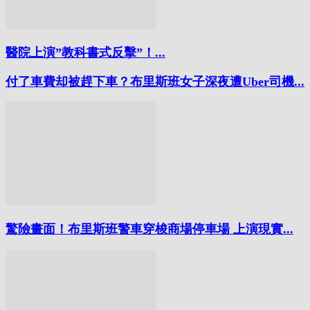
醫院上演”教科書式反擊”！...
付了車費却被趕下車？布里斯班女子深夜遭Uber司機...
驚險畫面！布里斯班警車穿梭商場停車場 上演現實...