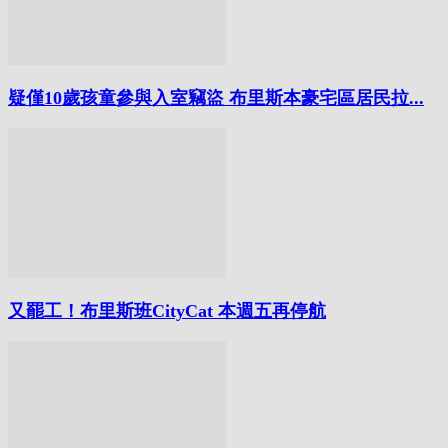
疑僅10歲孩童參與入室竊盜 布里斯本豪宅區居民拉...
又罷工！布里斯班CityCat 本週五再停航