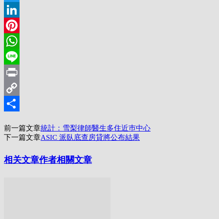
Twitter
LinkedIn
Pinterest
WhatsApp
Line
Print
Copy
Link
分
前一篇文章
統計：雪梨律師醫生多住近巿中心
享
下一篇文章
ASIC 派臥底查房貸將公布結果
相关文章
作者相關文章