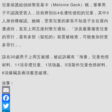
兒童保護組偵緝警長葛卡（Melonie Geck）稱，肇事男
子不認識受害人，目前辨別出4名遭性侵犯的兒童，其中3
人身份獲確認。她稱，受害兒童的家長不知道子女在屋內
遭虐待，直至上周五接到警方通知，「涉及嚴重傷害兒童
的罪行，還有多部（疑犯的）裝置被檢查，可能會加控更
多罪行」。
該名30歲男子上周五被捕，被起訴藏有「海量」兒童色情
材料、11項非禮兒童、1項強姦、3項製作兒童色情材料、
6項爆竊及兩項蓄意破壞。
分享：
Email
Facebook