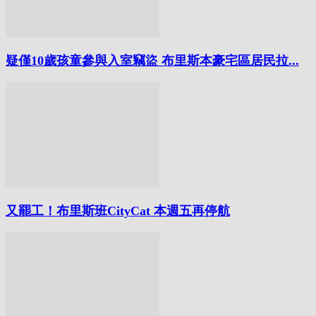
疑僅10歲孩童參與入室竊盜 布里斯本豪宅區居民拉...
又罷工！布里斯班CityCat 本週五再停航