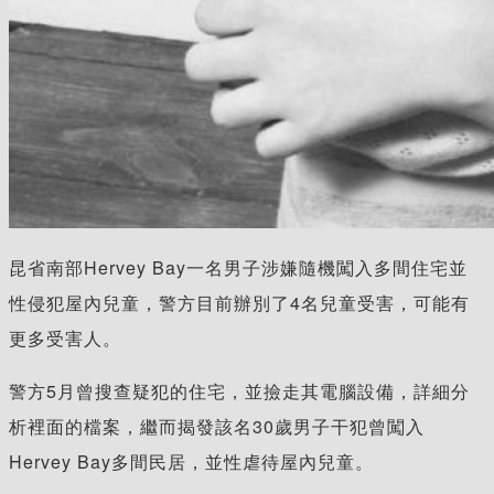
昆省南部Hervey Bay一名男子涉嫌隨機闖入多間住宅並
性侵犯屋內兒童，警方目前辦別了4名兒童受害，可能有
更多受害人。
警方5月曾搜查疑犯的住宅，並撿走其電腦設備，詳細分
析裡面的檔案，繼而揭發該名30歲男子干犯曾闖入
Hervey Bay多間民居，並性虐待屋內兒童。