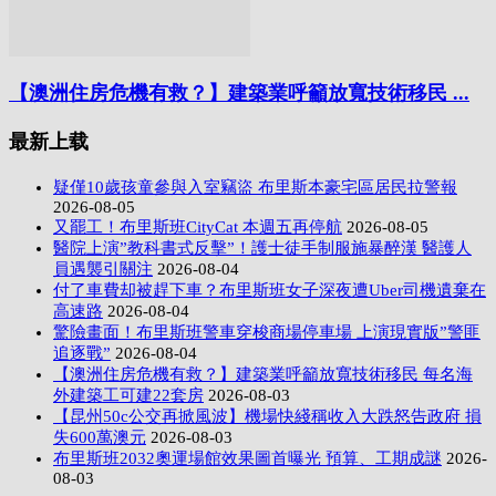
【澳洲住房危機有救？】建築業呼籲放寬技術移民 ...
最新上载
疑僅10歲孩童參與入室竊盜 布里斯本豪宅區居民拉警報
2026-08-05
又罷工！布里斯班CityCat 本週五再停航
2026-08-05
醫院上演”教科書式反擊”！護士徒手制服施暴醉漢 醫護人
員遇襲引關注
2026-08-04
付了車費却被趕下車？布里斯班女子深夜遭Uber司機遺棄在
高速路
2026-08-04
驚險畫面！布里斯班警車穿梭商場停車場 上演現實版”警匪
追逐戰”
2026-08-04
【澳洲住房危機有救？】建築業呼籲放寬技術移民 每名海
外建築工可建22套房
2026-08-03
【昆州50c公交再掀風波】機場快綫稱收入大跌怒告政府 損
失600萬澳元
2026-08-03
布里斯班2032奧運場館效果圖首曝光 預算、工期成謎
2026-
08-03