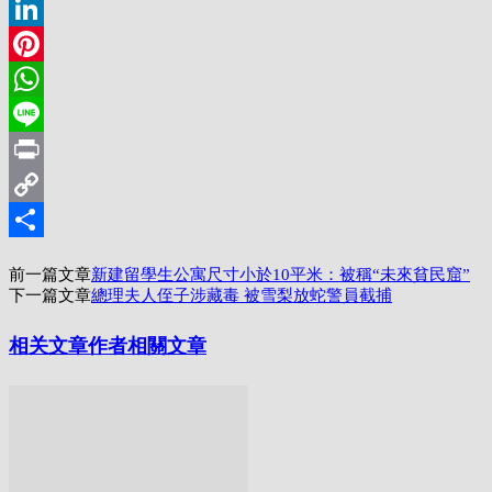
Twitter
LinkedIn
Pinterest
WhatsApp
Line
Print
Copy
Link
分
前一篇文章
新建留學生公寓尺寸小於10平米：被稱“未來貧民窟”
享
下一篇文章
總理夫人侄子涉藏毒 被雪梨放蛇警員截捕
相关文章
作者相關文章