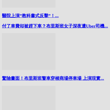
醫院上演”教科書式反擊”！...
付了車費却被趕下車？布里斯班女子深夜遭Uber司機...
驚險畫面！布里斯班警車穿梭商場停車場 上演現實...