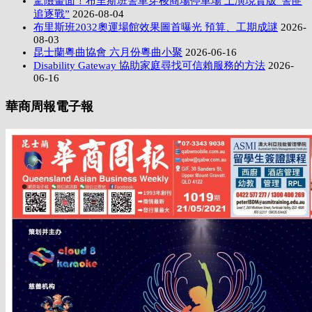
驚險畫面！布里斯班警車穿梭商場停車場 上演現實版”警匪
追逐戰”
2026-08-04
布里斯班2032奧運場館效果圖首曝光 預算、工期成謎
2026-
08-03
昆士蘭粵曲協會 六月份粵曲小聚
2026-06-16
Disability Gateway 協助家庭尋找可信賴服務的方法
2026-
06-16
華商周報電子報