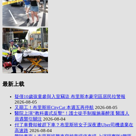
最新上载
疑僅10歲孩童參與入室竊盜 布里斯本豪宅區居民拉警報
2026-08-05
又罷工！布里斯班CityCat 本週五再停航
2026-08-05
醫院上演”教科書式反擊”！護士徒手制服施暴醉漢 醫護人
員遇襲引關注
2026-08-04
付了車費却被趕下車？布里斯班女子深夜遭Uber司機遺棄在
高速路
2026-08-04