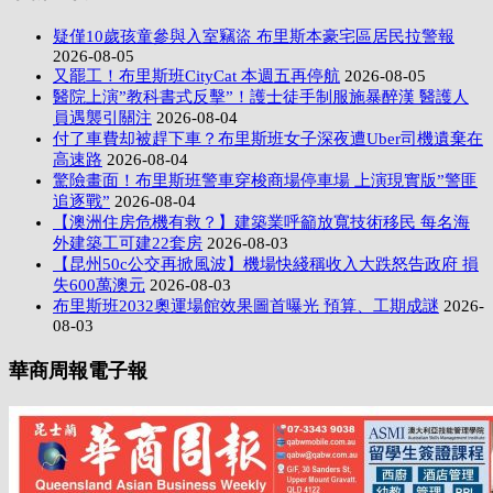
疑僅10歲孩童參與入室竊盜 布里斯本豪宅區居民拉警報
2026-08-05
又罷工！布里斯班CityCat 本週五再停航
2026-08-05
醫院上演”教科書式反擊”！護士徒手制服施暴醉漢 醫護人
員遇襲引關注
2026-08-04
付了車費却被趕下車？布里斯班女子深夜遭Uber司機遺棄在
高速路
2026-08-04
驚險畫面！布里斯班警車穿梭商場停車場 上演現實版”警匪
追逐戰”
2026-08-04
【澳洲住房危機有救？】建築業呼籲放寬技術移民 每名海
外建築工可建22套房
2026-08-03
【昆州50c公交再掀風波】機場快綫稱收入大跌怒告政府 損
失600萬澳元
2026-08-03
布里斯班2032奧運場館效果圖首曝光 預算、工期成謎
2026-
08-03
華商周報電子報