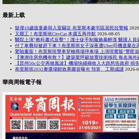
最新上载
疑僅10歲孩童參與入室竊盜 布里斯本豪宅區居民拉警報
2026
又罷工！布里斯班CityCat 本週五再停航
2026-08-05
醫院上演”教科書式反擊”！護士徒手制服施暴醉漢 醫護人員
付了車費却被趕下車？布里斯班女子深夜遭Uber司機遺棄在
驚險畫面！布里斯班警車穿梭商場停車場 上演現實版”警匪追
【澳洲住房危機有救？】建築業呼籲放寬技術移民 每名海外
【昆州50c公交再掀風波】機場快綫稱收入大跌怒告政府 損失
布里斯班2032奧運場館效果圖首曝光 預算、工期成謎
2026-0
華商周報電子報