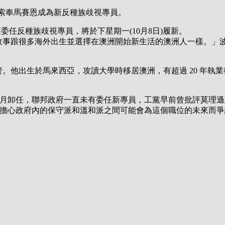
將接替索奉馬賽恩成為新反種族歧視專員。
Tan) 獲委任反種族歧視專員，將於下星期一(10月8日)履新。
到﹕「陳振良的故事跟很多海外出生並選擇在澳洲開始新生活的澳洲人
事務主管。他出生於馬來西亞，攻讀大學時移居澳洲，有超過 20 
ne)於今年八月卸任，聯邦政府一直未有委任新專員，工黨早前曾批
)表示﹕「我擔心政府內的保守派和溫和派之間可能會為這個職位的未來而