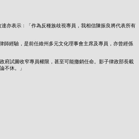
一樣。」波達亦表示﹕「作為反種族歧視專員，我相信陳振良將代表所有
年執業律師經驗，是前任維州多元文化理事會主席及專員，亦曾經係
評莫理遜政府試圖收窄專員權限，甚至可能撤銷任命。影子律政部長載
爭論不休。」