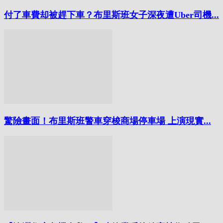
付了車費却被趕下車？布里斯班女子深夜遭Uber司機...
驚險畫面！布里斯班警車穿梭商場停車場 上演現實...