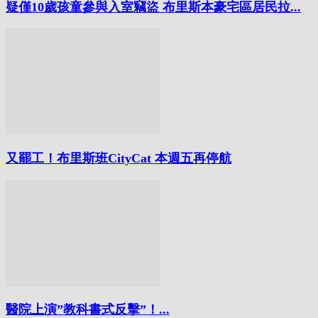
疑僅10歲孩童參與入室竊盜 布里斯本豪宅區居民拉...
又罷工！布里斯班CityCat 本週五再停航
醫院上演”教科書式反擊”！...