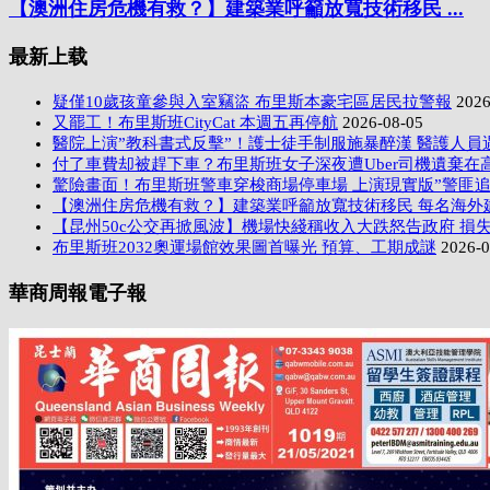
【澳洲住房危機有救？】建築業呼籲放寬技術移民 ...
最新上载
疑僅10歲孩童參與入室竊盜 布里斯本豪宅區居民拉警報
2026
又罷工！布里斯班CityCat 本週五再停航
2026-08-05
醫院上演”教科書式反擊”！護士徒手制服施暴醉漢 醫護人員
付了車費却被趕下車？布里斯班女子深夜遭Uber司機遺棄在
驚險畫面！布里斯班警車穿梭商場停車場 上演現實版”警匪追
【澳洲住房危機有救？】建築業呼籲放寬技術移民 每名海外
【昆州50c公交再掀風波】機場快綫稱收入大跌怒告政府 損失
布里斯班2032奧運場館效果圖首曝光 預算、工期成謎
2026-0
華商周報電子報