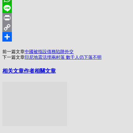
WhatsApp
Line
Print
Copy
Link
分
前一篇文章
中國被指設債務陷阱外交
享
下一篇文章
印尼地震活埋兩村落 數千人仍下落不明
相关文章
作者相關文章