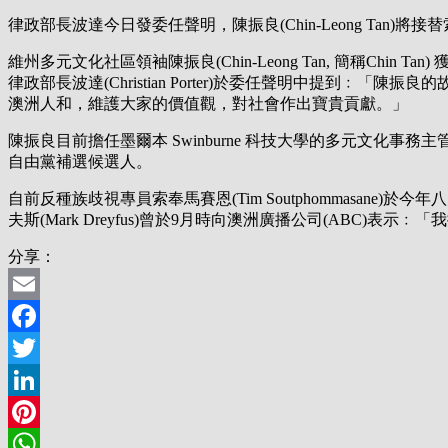
律政部長波達今日發委任聲明，陳振良(Chin-Leong Tan)
維州多元文化社區領袖陳振良(Chin-Leong Tan, 簡稱Chin 
律政部長波達(Christian Porter)於委任聲明中提
澳洲人和，維護大家的價值觀，對社會作出寶貴貢獻。」
陳振良目前擔任墨爾本 Swinburne 科技大學的多元文化
自由黨補選候選人。
自前反種族歧視專員索奉馬賽恩(Tim Soutphommasa
夫斯(Mark Dreyfus)曾於9月時向澳洲廣播公司(ABC
分享：
Email
Facebook
Twitter
LinkedIn
Pinterest