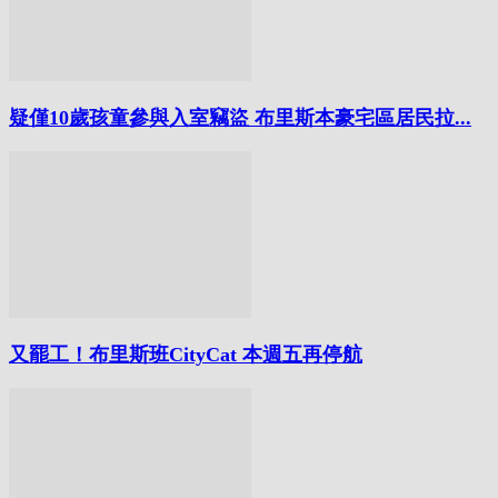
疑僅10歲孩童參與入室竊盜 布里斯本豪宅區居民拉...
又罷工！布里斯班CityCat 本週五再停航