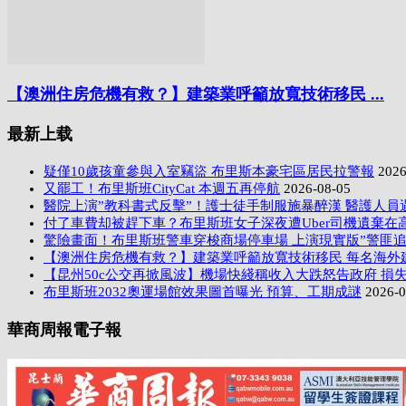
【澳洲住房危機有救？】建築業呼籲放寬技術移民 ...
最新上载
疑僅10歲孩童參與入室竊盜 布里斯本豪宅區居民拉警報
2026
又罷工！布里斯班CityCat 本週五再停航
2026-08-05
醫院上演”教科書式反擊”！護士徒手制服施暴醉漢 醫護人員
付了車費却被趕下車？布里斯班女子深夜遭Uber司機遺棄在
驚險畫面！布里斯班警車穿梭商場停車場 上演現實版”警匪追
【澳洲住房危機有救？】建築業呼籲放寬技術移民 每名海外
【昆州50c公交再掀風波】機場快綫稱收入大跌怒告政府 損失
布里斯班2032奧運場館效果圖首曝光 預算、工期成謎
2026-0
華商周報電子報