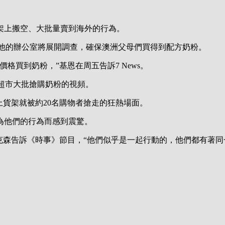
架上搬空、大批量賣到海外的行為。
宣布，他的辦公室將展開調查，確保澳洲父母們買得到配方奶粉。
格買到奶粉，”基恩在周五告訴7 News。
s超市大批搶購奶粉的視頻。
粉擺上貨架就被約20名購物者搶走的狂熱場面。
為他們的行為而感到震驚。
克森告訴《時事》節目，“他們似乎是一起行動的，他們都有著同