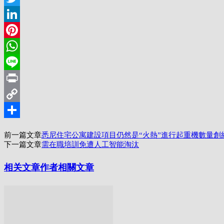
Twitter
LinkedIn
Pinterest
WhatsApp
Line
Print
Copy
Link
分
前一篇文章
悉尼住宅公寓建設項目仍然是“火熱”進行起重機數量創
享
下一篇文章
需在職培訓免遭人工智能淘汰
相关文章
作者相關文章