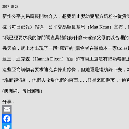
2017-10-23
新州公平交易廳長開始介入，想要阻止嬰幼兒配方奶粉被從貨
據《每日郵報》報導，公平交易廳長基恩（Matt Kean）
“我已經要求我的部門調查具體能做什麼來確保父母們以合理的價
幾天前，網上才出現了一段“瘋狂的”購物者在墨爾本一家Cole
週三，迪克森（Hannah Dixon）拍到超市員工還沒有把奶
這些亞裔購物者要求迪克森停止錄像，但她還是繼續錄下去，
“場面很混亂，他們去收集他們的東西……只是來回跑著，”迪
(澳洲網、每日郵報)
分享：
Email
Facebook