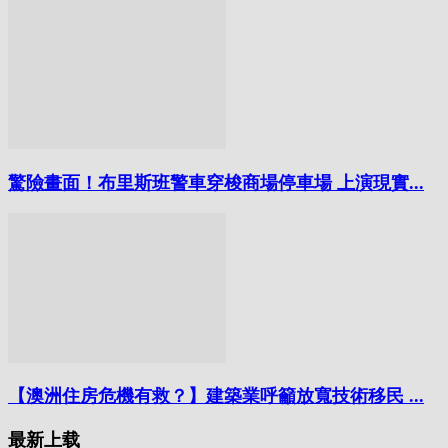
驚險畫面！布里斯班警車穿梭商場停車場 上演現實...
【澳洲住房危機有救？】建築業呼籲放寬技術移民 ...
最新上载