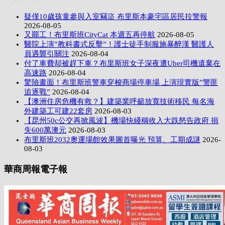
疑僅10歲孩童參與入室竊盜 布里斯本豪宅區居民拉警報
2026-08-05
又罷工！布里斯班CityCat 本週五再停航
2026-08-05
醫院上演”教科書式反擊”！護士徒手制服施暴醉漢 醫護人
員遇襲引關注
2026-08-04
付了車費却被趕下車？布里斯班女子深夜遭Uber司機遺棄在
高速路
2026-08-04
驚險畫面！布里斯班警車穿梭商場停車場 上演現實版”警匪
追逐戰”
2026-08-04
【澳洲住房危機有救？】建築業呼籲放寬技術移民 每名海
外建築工可建22套房
2026-08-03
【昆州50c公交再掀風波】機場快綫稱收入大跌怒告政府 損
失600萬澳元
2026-08-03
布里斯班2032奧運場館效果圖首曝光 預算、工期成謎
2026-
08-03
華商周報電子報