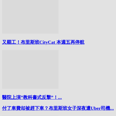
又罷工！布里斯班CityCat 本週五再停航
醫院上演”教科書式反擊”！...
付了車費却被趕下車？布里斯班女子深夜遭Uber司機...