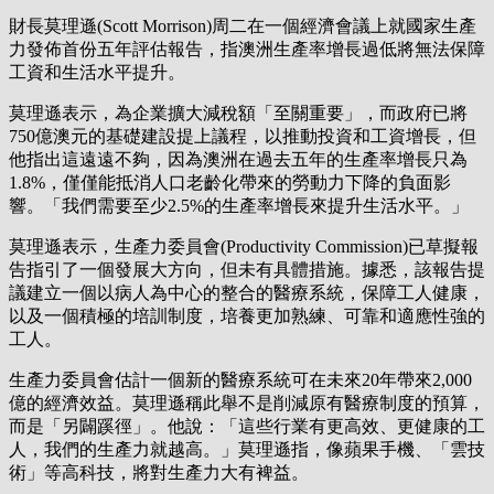
財長莫理遜(Scott Morrison)周二在一個經濟會議上就國家生產
力發佈首份五年評估報告，指澳洲生產率增長過低將無法保障
工資和生活水平提升。
莫理遜表示，為企業擴大減稅額「至關重要」，而政府已將
750億澳元的基礎建設提上議程，以推動投資和工資增長，但
他指出這遠遠不夠，因為澳洲在過去五年的生產率增長只為
1.8%，僅僅能抵消人口老齡化帶來的勞動力下降的負面影
響。「我們需要至少2.5%的生產率增長來提升生活水平。」
莫理遜表示，生產力委員會(Productivity Commission)已草擬報
告指引了一個發展大方向，但未有具體措施。據悉，該報告提
議建立一個以病人為中心的整合的醫療系統，保障工人健康，
以及一個積極的培訓制度，培養更加熟練、可靠和適應性強的
工人。
生產力委員會估計一個新的醫療系統可在未來20年帶來2,000
億的經濟效益。莫理遜稱此舉不是削減原有醫療制度的預算，
而是「另闢蹊徑」。他說：「這些行業有更高效、更健康的工
人，我們的生產力就越高。」莫理遜指，像蘋果手機、「雲技
術」等高科技，將對生產力大有裨益。