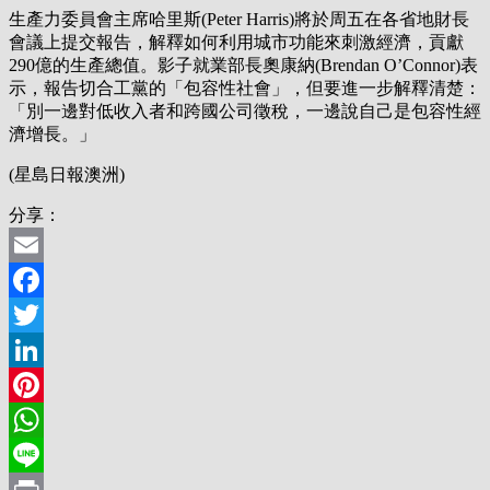
生產力委員會主席哈里斯(Peter Harris)將於周五在各省地財長
會議上提交報告，解釋如何利用城市功能來刺激經濟，貢獻
290億的生產總值。影子就業部長奧康納(Brendan O’Connor)表
示，報告切合工黨的「包容性社會」，但要進一步解釋清楚：
「別一邊對低收入者和跨國公司徵稅，一邊說自己是包容性經
濟增長。」
(星島日報澳洲)
分享：
Email
Facebook
Twitter
LinkedIn
Pinterest
WhatsApp
Line