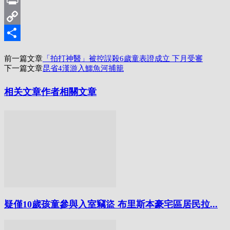
Print
Copy
Link
分
前一篇文章
「拍打神醫」被控誤殺6歲童表證成立 下月受審
享
下一篇文章
昆省4漢游入鱷魚河捕籠
相关文章
作者相關文章
疑僅10歲孩童參與入室竊盜 布里斯本豪宅區居民拉...