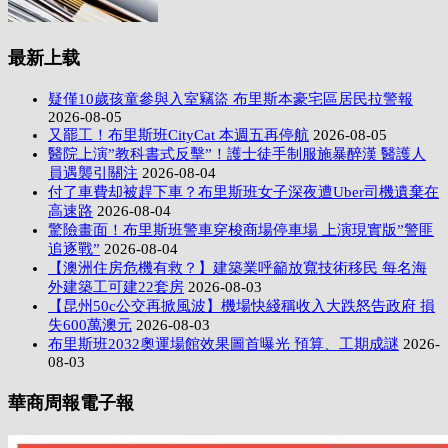
最新上载
疑僅10歲孩童參與入室竊盜 布里斯本豪宅區居民拉警報
2026-08-05
又罷工！布里斯班CityCat 本週五再停航
2026-08-05
醫院上演”教科書式反擊”！護士徒手制服施暴醉漢 醫護人
員遇襲引關注
2026-08-04
付了車費却被趕下車？布里斯班女子深夜遭Uber司機遺棄在
高速路
2026-08-04
驚險畫面！布里斯班警車穿梭商場停車場 上演現實版”警匪
追逐戰”
2026-08-04
【澳洲住房危機有救？】建築業呼籲放寬技術移民 每名海
外建築工可建22套房
2026-08-03
【昆州50c公交再掀風波】機場快綫稱收入大跌怒告政府 損
失600萬澳元
2026-08-03
布里斯班2032奧運場館效果圖首曝光 預算、工期成謎
2026-
08-03
華商周報電子報