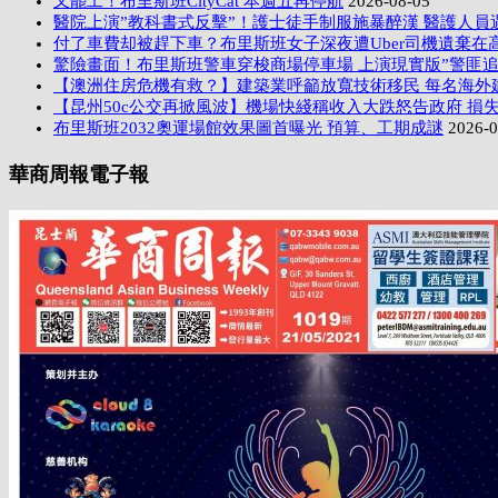
又罷工！布里斯班CityCat 本週五再停航
2026-08-05
醫院上演”教科書式反擊”！護士徒手制服施暴醉漢 醫護人員
付了車費却被趕下車？布里斯班女子深夜遭Uber司機遺棄在
驚險畫面！布里斯班警車穿梭商場停車場 上演現實版”警匪追
【澳洲住房危機有救？】建築業呼籲放寬技術移民 每名海外
【昆州50c公交再掀風波】機場快綫稱收入大跌怒告政府 損失
布里斯班2032奧運場館效果圖首曝光 預算、工期成謎
2026-0
華商周報電子報