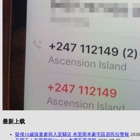
最新上载
疑僅10歲孩童參與入室竊盜 布里斯本豪宅區居民拉警報
2026