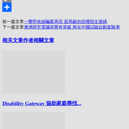
Copy
Link
分
前一篇文章
一響即收線騙案再現 當局籲勿回撥陌生號碼
享
下一篇文章
澳洲研究電腦視覺有突破 將在中國試驗自動駕駛車
相关文章
作者相關文章
Disability Gateway 協助家庭尋找...