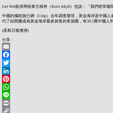
Get Wet衝浪學校東主積奇（Kerri Jekyll）也說：「
中國的攜程旅行網（Ctrip）去年調查發現，黃金海岸是中國人最想去的
代了紐西蘭成為黃金海岸最多旅客的來源國，有30.5萬中國人
(星島日報澳洲)
分享：
Email
Facebook
Twitter
LinkedIn
Pinterest
WhatsApp
Line
Print