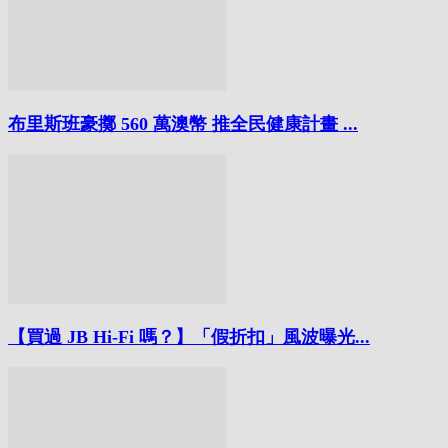
布里斯班豪擲 560 萬澳幣 推全民健康計畫 ...
【買過 JB Hi-Fi 嗎？】「假折扣」風波曝光...