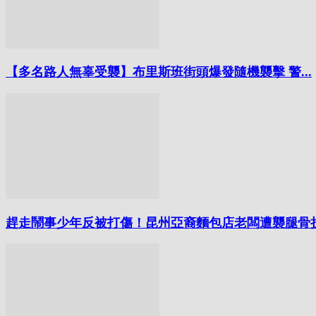
【多名路人無辜受襲】布里斯班街頭爆發隨機襲擊 警...
趕走鬧事少年反被打傷！昆州亞裔麵包店老闆遭襲腿骨折.