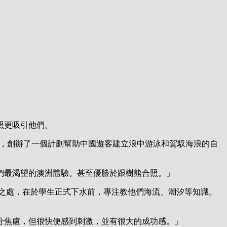
照更吸引他們。
當地旅行社合作，創辦了一個計劃幫助中國遊客建立浪中游泳和駕馭海浪的自
們最渴望的澳洲體驗。甚至優勝於跟樹熊合照。」
同之處，在於學生正式下水前，專注教他們海流、潮汐等知識。
分焦慮，但很快便感到刺激，並有很大的成功感。」