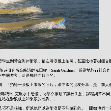
留學生到黃金海岸衝浪，踏在滑浪板上拍照，甚至比抱著樹熊合
rsity）旅遊研究所高級講師嘉田娜（Sarah Gardiner）跟
對中國遊客，這是獨特而艱巨的。」
期，「拍得一張板上乘浪的照片，跟中國的朋友分享，是目前人
輕遊客和留學生克服水中恐懼，此舉亦推動了該校生意。課程與眾不
道站在滑浪板上和乘浪的感覺。」
技巧不是很強，所以他們以為衝浪是不能做到的。一開始他們十