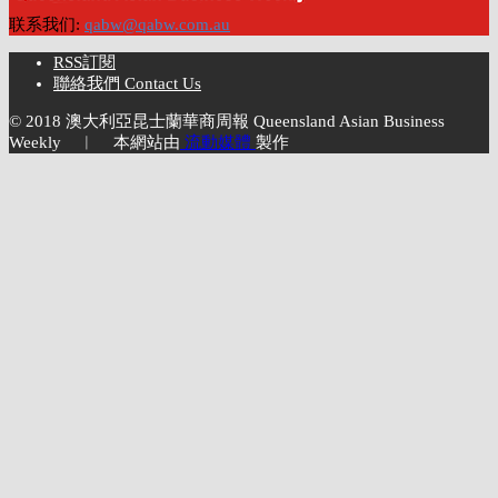
联系我们:
qabw@qabw.com.au
RSS訂閱
聯絡我們 Contact Us
© 2018 澳大利亞昆士蘭華商周報 Queensland Asian Business
Weekly ︱ 本網站由
流動媒體
製作