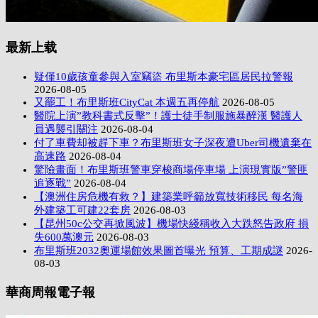
最新上载
疑僅10歲孩童參與入室竊盜 布里斯本豪宅區居民拉警報
2026-08-05
又罷工！布里斯班CityCat 本週五再停航
2026-08-05
醫院上演”教科書式反擊”！護士徒手制服施暴醉漢 醫護人
員遇襲引關注
2026-08-04
付了車費却被趕下車？布里斯班女子深夜遭Uber司機遺棄在
高速路
2026-08-04
驚險畫面！布里斯班警車穿梭商場停車場 上演現實版”警匪
追逐戰”
2026-08-04
【澳洲住房危機有救？】建築業呼籲放寬技術移民 每名海
外建築工可建22套房
2026-08-03
【昆州50c公交再掀風波】機場快綫稱收入大跌怒告政府 損
失600萬澳元
2026-08-03
布里斯班2032奧運場館效果圖首曝光 預算、工期成謎
2026-
08-03
華商周報電子報