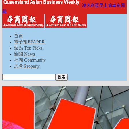
澳大利亞昆士蘭華商周
報
首頁
電子報EPAPER
熱點 Top Picks
新聞 News
社團 Community
房產 Property