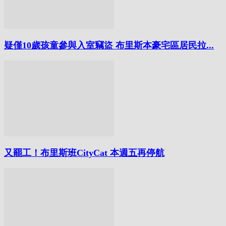
疑僅10歲孩童參與入室竊盜 布里斯本豪宅區居民拉...
又罷工！布里斯班CityCat 本週五再停航