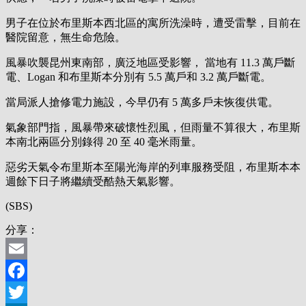
男子在位於布里斯本西北區的寓所洗澡時，遭受雷擊，目前在
醫院留意，無生命危險。
風暴吹襲昆州東南部，廣泛地區受影響， 當地有 11.3 萬戶斷
電、Logan 和布里斯本分別有 5.5 萬戶和 3.2 萬戶斷電。
當局派人搶修電力施設，今早仍有 5 萬多戶未恢復供電。
氣象部門指，風暴帶來破懷性烈風，但雨量不算很大，布里斯
本南北兩區分別錄得 20 至 40 毫米雨量。
惡劣天氣令布里斯本至陽光海岸的列車服務受阻，布里斯本本
週餘下日子將繼續受酷熱天氣影響。
(SBS)
分享：
Email
Facebook