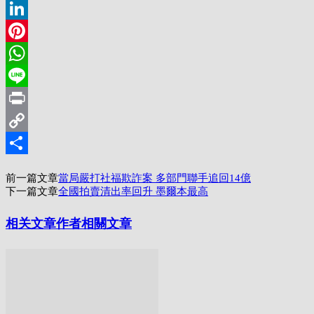
Twitter
LinkedIn
Pinterest
WhatsApp
Line
Print
Copy
Link
分
前一篇文章
當局嚴打社福欺詐案 多部門聯手追回14億
享
下一篇文章
全國拍賣清出率回升 墨爾本最高
相关文章
作者相關文章