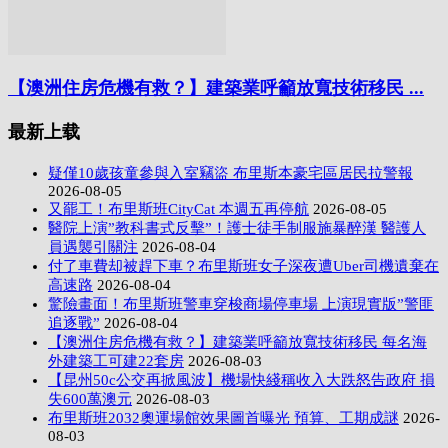
【澳洲住房危機有救？】建築業呼籲放寬技術移民 ...
最新上载
疑僅10歲孩童參與入室竊盜 布里斯本豪宅區居民拉警報
2026-08-05
又罷工！布里斯班CityCat 本週五再停航
2026-08-05
醫院上演”教科書式反擊”！護士徒手制服施暴醉漢 醫護人
員遇襲引關注
2026-08-04
付了車費却被趕下車？布里斯班女子深夜遭Uber司機遺棄在
高速路
2026-08-04
驚險畫面！布里斯班警車穿梭商場停車場 上演現實版”警匪
追逐戰”
2026-08-04
【澳洲住房危機有救？】建築業呼籲放寬技術移民 每名海
外建築工可建22套房
2026-08-03
【昆州50c公交再掀風波】機場快綫稱收入大跌怒告政府 損
失600萬澳元
2026-08-03
布里斯班2032奧運場館效果圖首曝光 預算、工期成謎
2026-
08-03