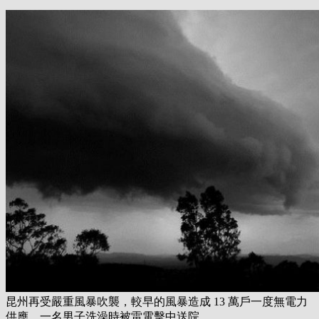
昆州再受嚴重風暴吹襲，較早的風暴造成 13 萬戶一度無電力
供應，一名男子洗澡時被雷電擊中送院。