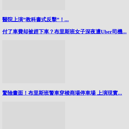
醫院上演”教科書式反擊”！...
付了車費却被趕下車？布里斯班女子深夜遭Uber司機...
驚險畫面！布里斯班警車穿梭商場停車場 上演現實...