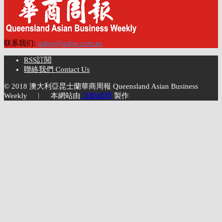
联系我们:
qabw@qabw.com.au
RSS訂閱
聯絡我們 Contact Us
© 2018 澳大利亞昆士蘭華商周報 Queensland Asian Business
Weekly ︱ 本網站由
流動媒體
製作