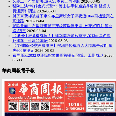
又罷工！布里斯班CityCat 本週五再停航
2026-08-05
醫院上演”教科書式反擊”！護士徒手制服施暴醉漢 醫護人
員遇襲引關注
2026-08-04
付了車費却被趕下車？布里斯班女子深夜遭Uber司機遺棄在
高速路
2026-08-04
驚險畫面！布里斯班警車穿梭商場停車場 上演現實版”警匪
追逐戰”
2026-08-04
【澳洲住房危機有救？】建築業呼籲放寬技術移民 每名海
外建築工可建22套房
2026-08-03
【昆州50c公交再掀風波】機場快綫稱收入大跌怒告政府 損
失600萬澳元
2026-08-03
布里斯班2032奧運場館效果圖首曝光 預算、工期成謎
2026-
08-03
華商周報電子報