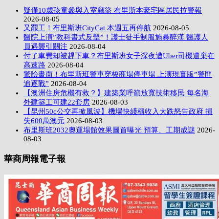
疑僅10歲孩童參與入室竊盜 布里斯本豪宅區居民拉警報
2026-08-05
又罷工！布里斯班CityCat 本週五再停航
2026-08-05
醫院上演”教科書式反擊”！護士徒手制服施暴醉漢 醫護人
員遇襲引關注
2026-08-04
付了車費却被趕下車？布里斯班女子深夜遭Uber司機遺棄在
高速路
2026-08-04
驚險畫面！布里斯班警車穿梭商場停車場 上演現實版”警匪
追逐戰”
2026-08-04
【澳洲住房危機有救？】建築業呼籲放寬技術移民 每名海
外建築工可建22套房
2026-08-03
【昆州50c公交再掀風波】機場快綫稱收入大跌怒告政府 損
失600萬澳元
2026-08-03
布里斯班2032奧運場館效果圖首曝光 預算、工期成謎
2026-
08-03
華商周報電子報