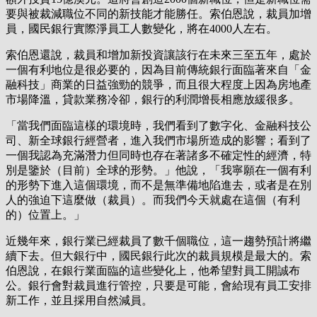
要與被裁減職位不同的新技能才能勝任。索伯恩說，裁員加增
員，國民銀行實際淨員工人數變化，將在4000人左右。
索伯恩還說，裁員和增加新投資讓該行在未來三至五年，處於
一個有利地位是很必要的，因為目前傳統銀行面臨著來自「金
融科技」商業的日益強勁的競爭，而且很大程度上因為房地產
市場降溫，貸款業務冷卻，銀行的利潤增長相應放緩很多。
「當我們面臨這樣的環境時，我們看到了數字化、金融科技公
司、新全球銀行經營者，進入我們市場所造成的影響；看到了
一個我認為充滿潛力但同時也存在著諸多不確定性的經濟，特
別是鑒於（目前）全球的形勢。」他說，「我寧願在一個有利
的形勢下進入這個環境，而不是無準備地陷進去，或者是在別
人的強迫下這麼做（裁員）。而我們今天就處在這個（有利
的）位置上。」
近幾年來，銀行業已經裁員了數千個職位，這一趨勢預計將繼
續下去。但大銀行中，國民銀行此次的裁員規模是最大的。索
伯恩說，在銀行業面臨的這些變化上，他希望對員工開誠布
公。銀行會對裁員進行管控，只要是可能，會給現有員工安排
新工作，並且採用自然減員。