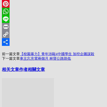
LinkedIn
Pinterest
WhatsApp
Line
Print
Copy
Link
分
前一篇文章
【校園暴力】青年涉毆4中國學生 加控企圖謀殺
享
下一篇文章
車主忘充電兩個月 林寶公路跪低
相关文章
作者相關文章