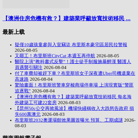
【澳洲住房危機有救？】建築業呼籲放寬技術移民 ...
最新上载
疑僅10歲孩童參與入室竊盜 布里斯本豪宅區居民拉警報
2026-08-05
又罷工！布里斯班CityCat 本週五再停航
2026-08-05
醫院上演”教科書式反擊”！護士徒手制服施暴醉漢 醫護人
員遇襲引關注
2026-08-04
付了車費却被趕下車？布里斯班女子深夜遭Uber司機遺棄在
高速路
2026-08-04
驚險畫面！布里斯班警車穿梭商場停車場 上演現實版”警匪
追逐戰”
2026-08-04
【澳洲住房危機有救？】建築業呼籲放寬技術移民 每名海
外建築工可建22套房
2026-08-03
【昆州50c公交再掀風波】機場快綫稱收入大跌怒告政府 損
失600萬澳元
2026-08-03
布里斯班2032奧運場館效果圖首曝光 預算、工期成謎
2026-
08-03