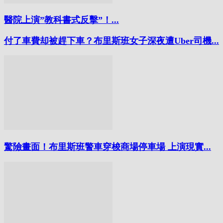
醫院上演”教科書式反擊”！...
付了車費却被趕下車？布里斯班女子深夜遭Uber司機...
驚險畫面！布里斯班警車穿梭商場停車場 上演現實...