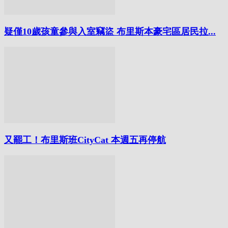
疑僅10歲孩童參與入室竊盜 布里斯本豪宅區居民拉...
又罷工！布里斯班CityCat 本週五再停航