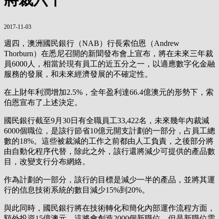
2017-11-03
週四，澳洲國民銀行（NAB）行長索伯恩（Andrew
Thorburn）在悉尼召開的新聞發布會上宣布，將在未來三年裁
員6000人，相當於現有員工的近五分之一，以適應數字化金融
服務的發展，和未來經濟發展的不確定性。
在上財年利潤增加2.5%，全年盈利達66.4億澳元的形勢下，索
伯恩宣布了上述決定。
國民銀行截至9月30日有全職員工33,422名，未來幾年內裁減
6000個職位，是該行節省10億元開支計劃的一部分，占員工總
數的18%。這些被裁減的工作之前都由人工負責，之後部分將
由自動化程序代替，除此之外，該行還將減少可提供的產品數
目，改變支行分布網絡。
作為計劃的一部分，該行的目標是減少一半的產品，並將其運
行的信息技術系統的數目減少15%到20%。
與此同時，國民銀行將在技術轉化和簡化內部運作流程方面，
額外投資15億澳元。這將會創造2000個新職位，但是新職位需