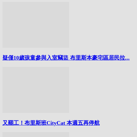
疑僅10歲孩童參與入室竊盜 布里斯本豪宅區居民拉...
又罷工！布里斯班CityCat 本週五再停航