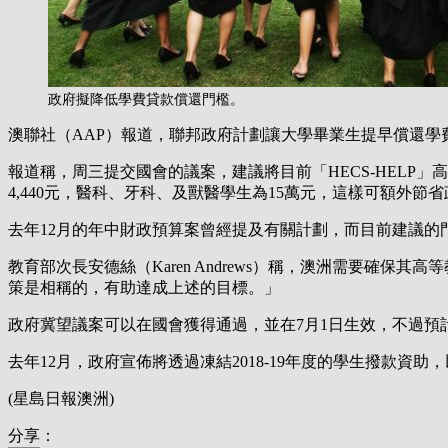
政府擬降低學費貸款償還門檻。
澳聯社（AAP）報道，聯邦政府計劃讓大學畢業生提早償還學
報道稱，周三提交國會的議案，建議將目前「HECS-HELP」
4,440元，醫科、牙科、及獸醫學生為15萬元，這樣可額外節
去年12月的年中財政預算案曾經提及有關計劃，而目前建議的門
教育部次長安德絲（Karen Andrews）稱，澳洲需要
策是相稱的，有助達成上述的目標。」
政府冀望議案可以在國會獲得通過，並在7月1日生效，不過
去年12月，政府宣佈將透過凍結2018-19年度的學生撥款
(星島日報澳洲)
分享：