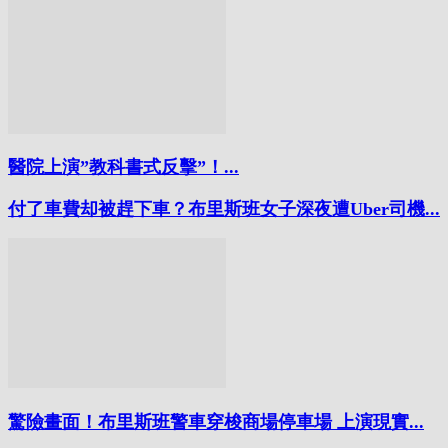
醫院上演”教科書式反擊”！...
付了車費却被趕下車？布里斯班女子深夜遭Uber司機...
驚險畫面！布里斯班警車穿梭商場停車場 上演現實...