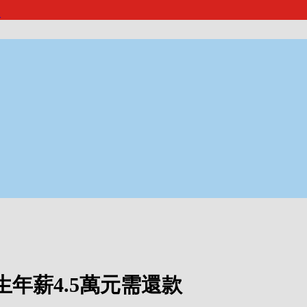
報
年薪4.5萬元需還款