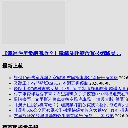
【澳洲住房危機有救？】建築業呼籲放寬技術移民 ...
最新上载
疑僅10歲孩童參與入室竊盜 布里斯本豪宅區居民拉警報
2026
又罷工！布里斯班CityCat 本週五再停航
2026-08-05
醫院上演”教科書式反擊”！護士徒手制服施暴醉漢 醫護人員
付了車費却被趕下車？布里斯班女子深夜遭Uber司機遺棄在
驚險畫面！布里斯班警車穿梭商場停車場 上演現實版”警匪追
【澳洲住房危機有救？】建築業呼籲放寬技術移民 每名海外
【昆州50c公交再掀風波】機場快綫稱收入大跌怒告政府 損失
布里斯班2032奧運場館效果圖首曝光 預算、工期成謎
2026-0
華商周報電子報