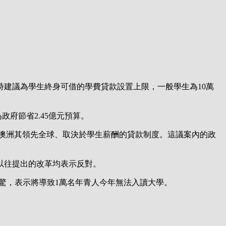
案同時建議為學生終身可借的學費貸款設置上限，一般學生為10萬
府節省2.45億元預算。
享用澳洲其領先全球、取決於學生薪酬的貸款制度。這議案內的政
以往提出的改革均表示反對。
為震驚，表示將導致1萬名年青人今年無法入讀大學。