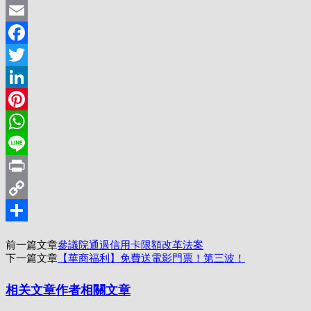
Email
Facebook
Twitter
LinkedIn
Pinterest
WhatsApp
Line
Print
Copy
Link
分
前一篇文章
參議院通過信用卡限額改革法案
享
下一篇文章
【華商福利】免費送電影門票！第三波！
相关文章
作者相關文章