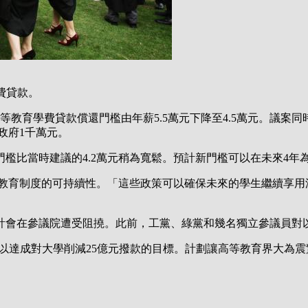
費貸款。
高等教育學費貸款償還門檻由年薪5.5萬元下降至4.5萬元。議
省政府1千萬元。
檻比當時建議的4.2萬元稍為寬鬆。預計新門檻可以在未來4年為政
確保其高等教育制度的可持續性。「這些政策可以確保未來的學生繼續
預計會在參議院遭受阻撓。此前，工黨、綠黨和幾名獨立參議員對
資助，以達成對大學削減25億元撥款的目標。計劃讓高等教育界大