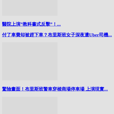
醫院上演”教科書式反擊”！...
付了車費却被趕下車？布里斯班女子深夜遭Uber司機...
驚險畫面！布里斯班警車穿梭商場停車場 上演現實...