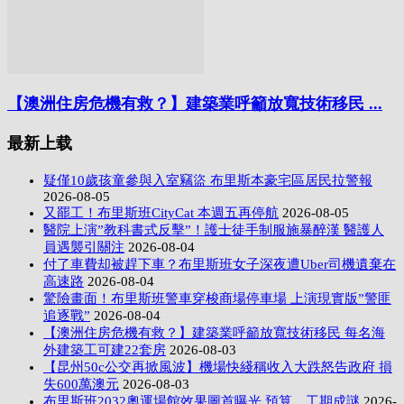
【澳洲住房危機有救？】建築業呼籲放寬技術移民 ...
最新上载
疑僅10歲孩童參與入室竊盜 布里斯本豪宅區居民拉警報
2026-08-05
又罷工！布里斯班CityCat 本週五再停航
2026-08-05
醫院上演”教科書式反擊”！護士徒手制服施暴醉漢 醫護人
員遇襲引關注
2026-08-04
付了車費却被趕下車？布里斯班女子深夜遭Uber司機遺棄在
高速路
2026-08-04
驚險畫面！布里斯班警車穿梭商場停車場 上演現實版”警匪
追逐戰”
2026-08-04
【澳洲住房危機有救？】建築業呼籲放寬技術移民 每名海
外建築工可建22套房
2026-08-03
【昆州50c公交再掀風波】機場快綫稱收入大跌怒告政府 損
失600萬澳元
2026-08-03
布里斯班2032奧運場館效果圖首曝光 預算、工期成謎
2026-