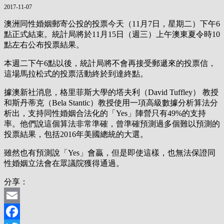
2017-11-07
澳洲同性婚姻郵寄公投的投票今天（11月7日，星期二）下午6
點正式結束。統計局將於11月15日（週三）上午澳東夏令時10
點左右公布投票結果。
本週二下午6點以後，統計局將不會再接受郵遞來的投票信，
這場馬拉松式的投票活動終於到達終點。
據澳新社消息，格里菲斯大學的塔夫利（David Tuffley） 教授
和斯丹蒂克（Bela Stantic）教授使用一項高級數據分析算法分
析出，支持同性婚姻合法化的「Yes」陣營只有49%的支持
率。他們說這個算法非常準確，曾準確預測過多個難以預測的
投票結果，包括2016年美國總統的大選。
雖然也有預測說「Yes」會贏，但是即使這樣，也無法保證同
性婚姻立法會在眾議院獲得通過。
分享：
Email