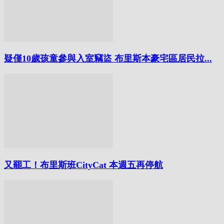
疑僅10歲孩童參與入室竊盜 布里斯本豪宅區居民拉...
又罷工！布里斯班CityCat 本週五再停航