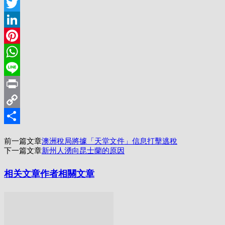
Facebook
Twitter
LinkedIn
Pinterest
WhatsApp
Line
Print
Copy
Link
分
前一篇文章
澳洲稅局將據「天堂文件」信息打擊逃稅
享
下一篇文章
新州人湧向昆士蘭的原因
相关文章
作者相關文章