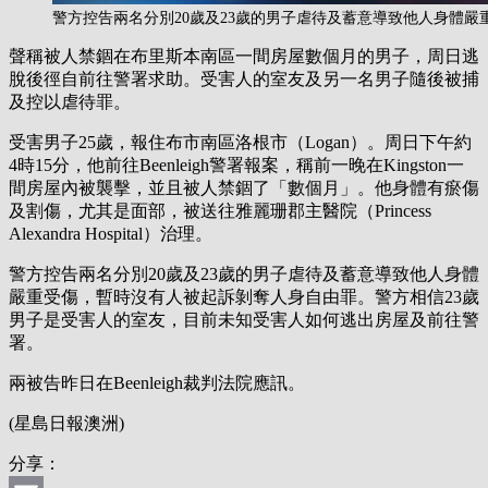
警方控告兩名分別20歲及23歲的男子虐待及蓄意導致他人身體嚴
聲稱被人禁錮在布里斯本南區一間房屋數個月的男子，周日逃
脫後徑自前往警署求助。受害人的室友及另一名男子隨後被捕
及控以虐待罪。
受害男子25歲，報住布市南區洛根市（Logan）。周日下午約
4時15分，他前往Beenleigh警署報案，稱前一晚在Kingston一
間房屋內被襲擊，並且被人禁錮了「數個月」。他身體有瘀傷
及割傷，尤其是面部，被送往雅麗珊郡主醫院（Princess
Alexandra Hospital）治理。
警方控告兩名分別20歲及23歲的男子虐待及蓄意導致他人身體
嚴重受傷，暫時沒有人被起訴剝奪人身自由罪。警方相信23歲
男子是受害人的室友，目前未知受害人如何逃出房屋及前往警
署。
兩被告昨日在Beenleigh裁判法院應訊。
(星島日報澳洲)
分享：