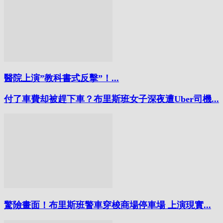
醫院上演”教科書式反擊”！...
付了車費却被趕下車？布里斯班女子深夜遭Uber司機...
驚險畫面！布里斯班警車穿梭商場停車場 上演現實...