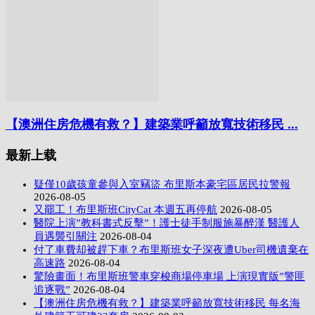
【澳洲住房危機有救？】建築業呼籲放寬技術移民 ...
最新上载
疑僅10歲孩童參與入室竊盜 布里斯本豪宅區居民拉警報
2026-08-05
又罷工！布里斯班CityCat 本週五再停航
2026-08-05
醫院上演”教科書式反擊”！護士徒手制服施暴醉漢 醫護人
員遇襲引關注
2026-08-04
付了車費却被趕下車？布里斯班女子深夜遭Uber司機遺棄在
高速路
2026-08-04
驚險畫面！布里斯班警車穿梭商場停車場 上演現實版”警匪
追逐戰”
2026-08-04
【澳洲住房危機有救？】建築業呼籲放寬技術移民 每名海