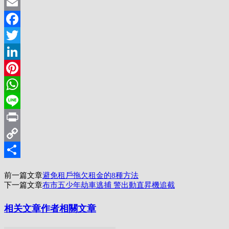
Email
Facebook
Twitter
LinkedIn
Pinterest
WhatsApp
Line
Print
Copy
Link
分
前一篇文章
避免租戶拖欠租金的8種方法
享
下一篇文章
布市五少年劫車逃捕 警出動直昇機追截
相关文章
作者相關文章