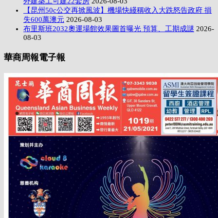
外建築工可建22套房
2026-08-03
【昆州50c公交再掀風波】機場快綫稱收入大跌怒告政府 損
失600萬澳元
2026-08-03
布里斯班2032奧運場館效果圖首曝光 預算、工期成謎
2026-
08-03
華商周報電子報