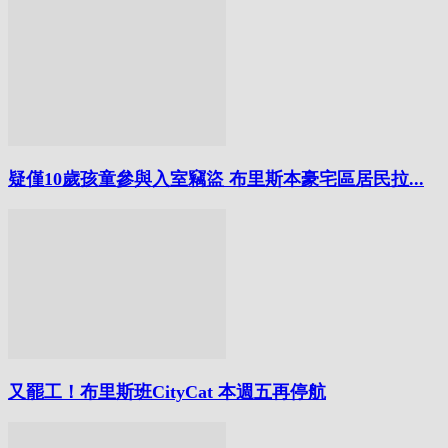
疑僅10歲孩童參與入室竊盜 布里斯本豪宅區居民拉...
又罷工！布里斯班CityCat 本週五再停航