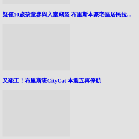
疑僅10歲孩童參與入室竊盜 布里斯本豪宅區居民拉...
又罷工！布里斯班CityCat 本週五再停航