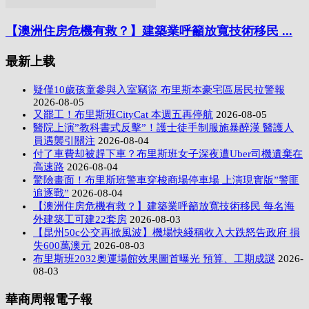
【澳洲住房危機有救？】建築業呼籲放寬技術移民 ...
最新上载
疑僅10歲孩童參與入室竊盜 布里斯本豪宅區居民拉警報
2026-08-05
又罷工！布里斯班CityCat 本週五再停航
2026-08-05
醫院上演”教科書式反擊”！護士徒手制服施暴醉漢 醫護人
員遇襲引關注
2026-08-04
付了車費却被趕下車？布里斯班女子深夜遭Uber司機遺棄在
高速路
2026-08-04
驚險畫面！布里斯班警車穿梭商場停車場 上演現實版”警匪
追逐戰”
2026-08-04
【澳洲住房危機有救？】建築業呼籲放寬技術移民 每名海
外建築工可建22套房
2026-08-03
【昆州50c公交再掀風波】機場快綫稱收入大跌怒告政府 損
失600萬澳元
2026-08-03
布里斯班2032奧運場館效果圖首曝光 預算、工期成謎
2026-
08-03
華商周報電子報