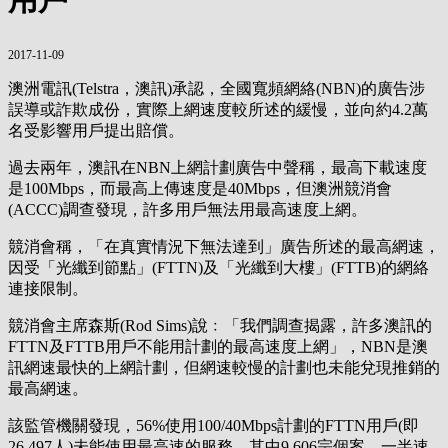
2017-11-09
澳洲電訊(Telstra，澳訊)承認，全國寬頻網絡(NBN)的廣告涉
誤導或詐欺成份，實際上網速度較所述的緩慢，並向約4.2萬
名受影響用戶提出賠償。
過去兩年，澳訊在NBN上網計劃廣告中聲稱，最高下載速度
是100Mbps，而最高上傳速度是40Mbps，但澳洲競消會
(ACCC)調查發現，許多用戶無法用最高速度上網。
競消會稱，「在真實情況下無法達到」廣告所述的最高網速，
因受「光纖到節點」(FTTN)及「光纖到大樓」(FTTB)的網絡
連接限制。
競消會主席森斯(Rod Sims)說﹕「我們調查揭露，許多澳訊的
FTTN及FTTB用戶不能用計劃的最高速度上網」，NBN是澳
訊網速最快的上網計劃，但網速較慢的計劃也未能兌現推銷的
最高網速。
該監管機關發現，56%使用100/40Mbps計劃的FTTN用戶(即
26,497人)未能使用最高速的服務，其中9,606宗個案，一半速