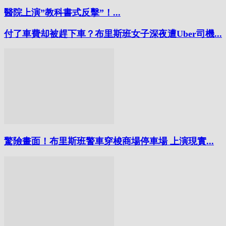
醫院上演”教科書式反擊”！...
付了車費却被趕下車？布里斯班女子深夜遭Uber司機...
驚險畫面！布里斯班警車穿梭商場停車場 上演現實...