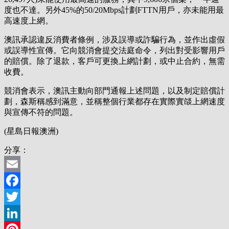
度也不達。另外45%的50/20Mbps計劃FTTN用戶，亦未能用最
高速度上網。
澳訊承認違反消費者條例，涉及誤導或詐騙行為，並作出虛假
或誤導性宣傳。它向競消會提交法庭命令，列出對受影響用戶
的賠償。除了退款，客戶可更換上網計劃，或中止合約，無需
收費。
競消會表示，澳訊主動向部門通報上述問題，以及制定賠償計
劃，森斯稱感到滿意，並稱整個行業都存在實際實燄上網速度
與宣傳不符的問題。
(星島日報澳洲)
分享：
Email
Facebook
Twitter