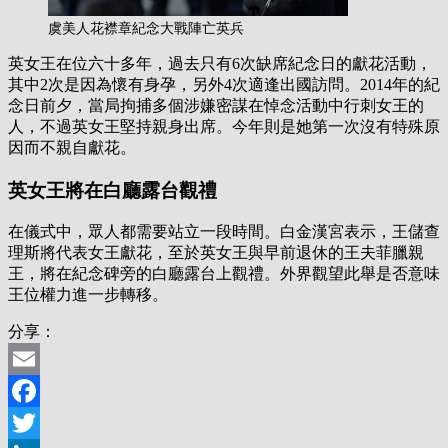
虞美人花襟章紀念大戰陣亡英兵
英女王在位六十多年，過去只有6次缺席紀念日的獻花活動，
其中2次是因為懷有身孕，另外4次適逢出國訪問。2014年的紀
念日前夕，當局拘捕多個涉嫌密謀在悼念活動中行刺女王的
人，不過英女王堅持親身出席。今年則是她第一次沒有特殊原
因而不親自獻花。
英女王將在白廳露台觀禮
在儀式中，眾人都需要站立一段時間。白金漢宮表示，王儲查
理斯將代表女王獻花，至於英女王與早前退休的王夫菲臘親
王，將在紀念碑旁的白廳露台上觀禮。外界觀望此舉是否意味
王位權力進一步轉移。
分享：
Email
Facebook