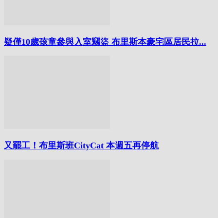
疑僅10歲孩童參與入室竊盜 布里斯本豪宅區居民拉...
又罷工！布里斯班CityCat 本週五再停航