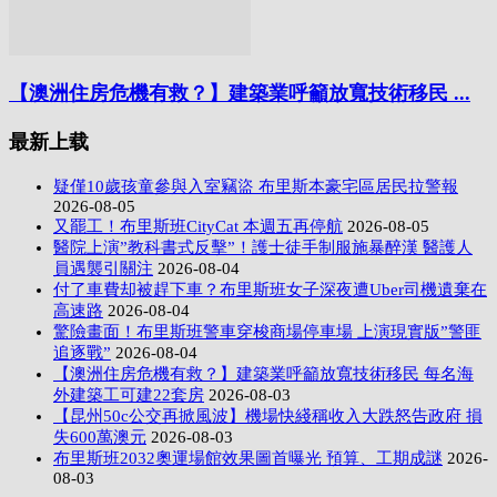
【澳洲住房危機有救？】建築業呼籲放寬技術移民 ...
最新上载
疑僅10歲孩童參與入室竊盜 布里斯本豪宅區居民拉警報
2026-08-05
又罷工！布里斯班CityCat 本週五再停航
2026-08-05
醫院上演”教科書式反擊”！護士徒手制服施暴醉漢 醫護人
員遇襲引關注
2026-08-04
付了車費却被趕下車？布里斯班女子深夜遭Uber司機遺棄在
高速路
2026-08-04
驚險畫面！布里斯班警車穿梭商場停車場 上演現實版”警匪
追逐戰”
2026-08-04
【澳洲住房危機有救？】建築業呼籲放寬技術移民 每名海
外建築工可建22套房
2026-08-03
【昆州50c公交再掀風波】機場快綫稱收入大跌怒告政府 損
失600萬澳元
2026-08-03
布里斯班2032奧運場館效果圖首曝光 預算、工期成謎
2026-
08-03