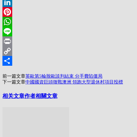
Twitter
LinkedIn
Pinterest
WhatsApp
Line
Print
Copy
Link
分
前一篇文章
英歐第5輪脫歐談判結束 分手費陷僵局
享
下一篇文章
中國國資巨頭徵戰澳洲 領跑大型退休村項目投標
相关文章
作者相關文章