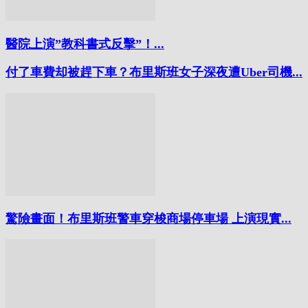
醫院上演”教科書式反擊”！...
付了車費却被趕下車？布里斯班女子深夜遭Uber司機...
驚險畫面！布里斯班警車穿梭商場停車場 上演現實...