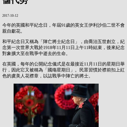
2017-10-12
今年的英國和平紀念日，年屆91歲的英女王伊利沙伯二世不會
親自獻花。
和平紀念日又稱為「陣亡將士紀念日」，由喬治五世創立，紀
念第一次世界大戰於1918年11月11日上午11時結束，後來紀念
對象擴大至在戰爭中逝去的生命。
在英國，每年的公開紀念儀式是在最接近11月11日的星期日舉
行，因此它又被稱為「國殤星期日」。民眾習慣於襟前扣上紅
色的虞美人花襟章，以誌戰爭中陣亡的將士。